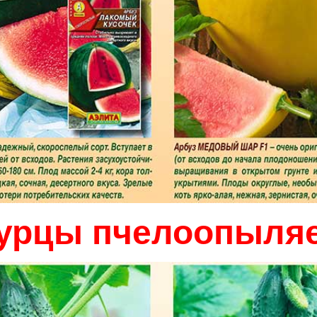
урцы пчелоопыля