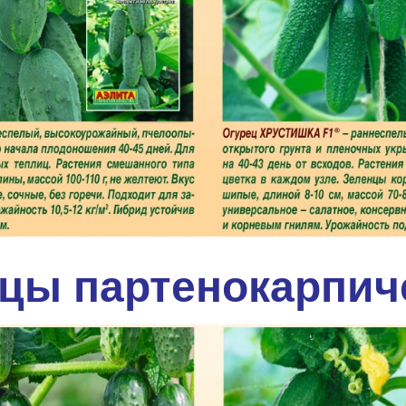
цы партенокарпич