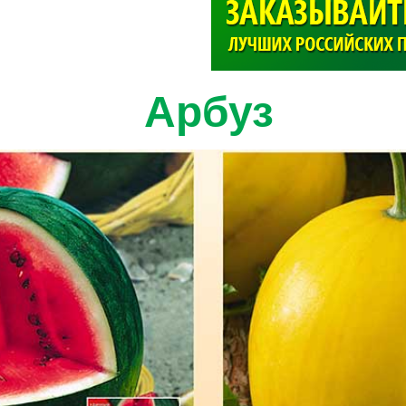
>
Арбуз