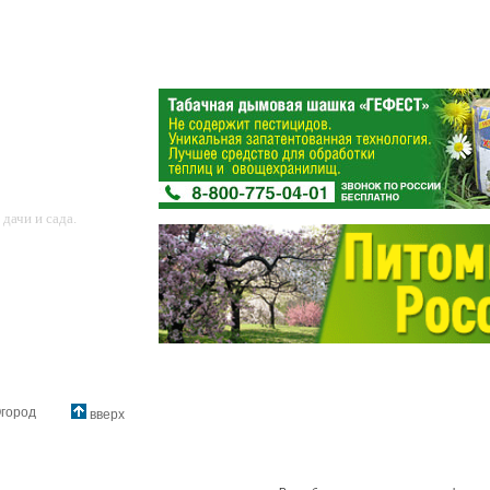
дачи и сада.
город
вверх