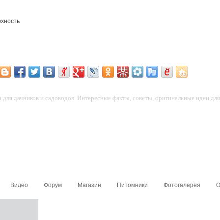
рхность
для дачников и садоводов. Интересные факты, советы, оригинальные идеи для 
Видео
Форум
Магазин
Питомники
Фотогалерея
О