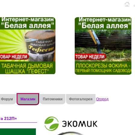
Форум
Магазин
Питомники
Фотогалерея
Огород
а 212П»