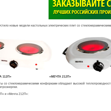
>
устило новые модели настольных электрических плит со стеклокерамически
А 112П» «МЕЧТА 212П»
ты со стеклокерамическими конфорками обладают высокой теплопроводност
ктроэнергии.
П» и «Мечта 212П»: