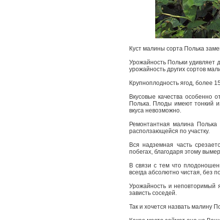
Куст малины сорта Полька заме
Урожайность Польки удивляет д
урожайность других сортов ма
Крупноплодность ягод, более 15
Вкусовые качества особенно о
Полька. Плоды имеют тонкий и
вкуса невозможно.
Ремонтантная малина Полька 
расползающейся по участку.
Вся надземная часть срезает
побегах, благодаря этому выме
В связи с тем что плодоношен
всегда абсолютно чистая, без 
Урожайность и неповторимый я
зависть соседей.
Так и хочется назвать малину П