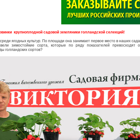
>
овинки крупноплодной садовой земляники голландской селекций!
 среди ягодных культур. По площади она занимает первое место в наших сада
ывели зимостойкие сорта, которые по ряду показателей превосходят о
оды голландских сортов?