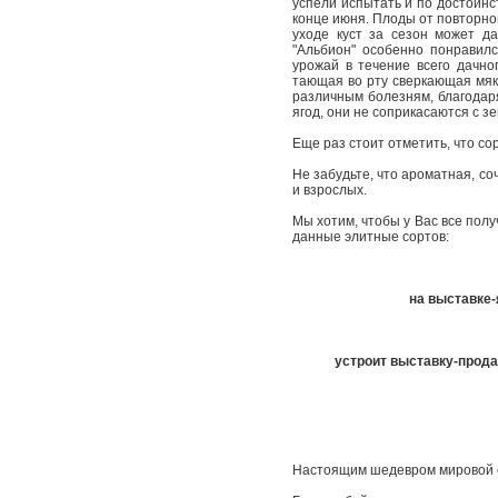
успели испытать и по достоинс
конце июня. Плоды от повторно
уходе куст за сезон может д
"Альбион" особенно понравилс
урожай в течение всего дачно
тающая во рту сверкающая мяк
различным болезням, благодар
ягод, они не соприкасаются с 
Еще раз стоит отметить, что со
Не забудьте, что ароматная, с
и взрослых.
Мы хотим, чтобы у Вас все пол
данные элитные сортов:
на выставке-
устроит выставку-прода
Настоящим шедевром мировой 