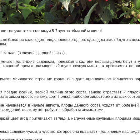
няет на участке как минимум 5-7 кустов обычной малины!
аже бывалых садоводов, плодоношение одного куста достигает 7кг,что в нес
лины.
 г каждая (величина средней сливы).
тмечают маленькие садоводы, приезжая в сад они первым делом бегут к 
зысканный аромат, насыщенный вкус и сочную мякоть, оторваться от по-н
имеет мочковатое строение корня, она дает ограниченное количество по
ся поздно осенью, весной малина этого сорта заново отрастает и плодо
рзать зимой просто нечему, сорт Полька наиболее зимостойкий из всех сорто
ие начинается в начале августа, плоды данного сорта уходят от болезней
повреждений, поэтому не требуется обработка химикатами.
ркий цвет ягод притягивают взгляд, а нагруженные крупными плодами мо
олька садовым чудом, а чувство, которое она вызывает - малиновым наслажд