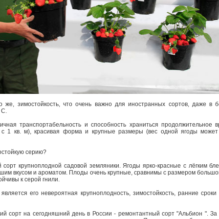
о же, зимостойкость, что очень важно для иностранных сортов, даже в 
 С.
ичная транспортабельность и способность храниться продолжительное в
 с 1 кв. м), красивая форма и крупные размеры (вес одной ягоды может 
мостойкую серию?
 сорт крупноплодной садовой земляники. Ягоды ярко-красные с лёгким блес
шим вкусом и ароматом. Плоды очень крупные, сравнимы с размером большог
йчивы к серой гнили.
является его невероятная крупноплодность, зимостойкость, ранние сроки
ий сорт на сегодняшний день в России - ремонтантный сорт "Альбион ". З