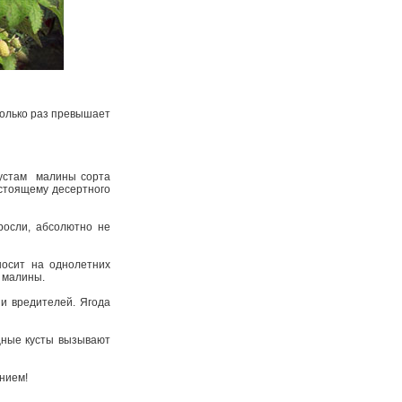
колько раз превышает
кустам малины сорта
астоящему десертного
росли, абсолютно не
носит на однолетних
в малины.
 и вредителей. Ягода
щные кусты вызывают
ением!