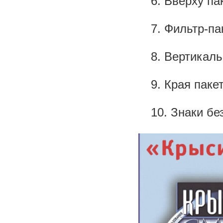
6. Вверху па
7. Фильтр-па
8. Вертикал
9. Края паке
10. Знаки б