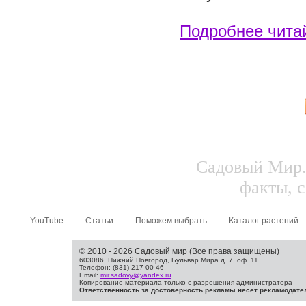
Подробнее чита
Садовый Мир.
факты, с
YouTube
Статьи
Поможем выбрать
Каталог растений
© 2010 - 2026 Садовый мир (Все права защищены)
603086, Нижний Новгород, Бульвар Мира д. 7, оф. 11
Телефон: (831) 217-00-46
Email:
mir.sadovy@yandex.ru
Копирование материала только с разрешения администратора
Ответственность за достоверность рекламы несет рекламодате