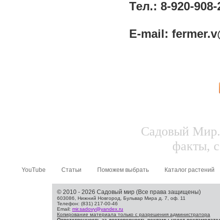
Тел.: 8-920-908-
E-mail: fermer.
Садовый Мир.
факты, с
YouTube
Статьи
Поможем выбрать
Каталог растений
© 2010 - 2026 Садовый мир (Все права защищены)
603086, Нижний Новгород, Бульвар Мира д. 7, оф. 11
Телефон: (831) 217-00-46
Email:
mir.sadovy@yandex.ru
Копирование материала только с разрешения администратора
Ответственность за достоверность рекламы несет рекламодате