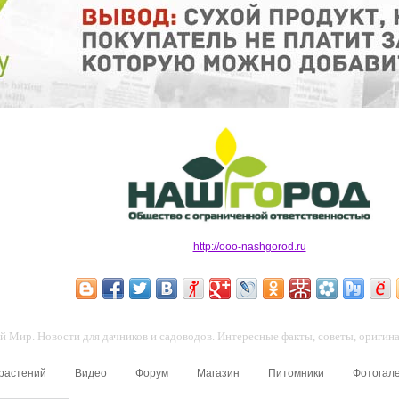
http://ooo-nashgorod.ru
 Мир. Новости для дачников и садоводов. Интересные факты, советы, оригинал
 растений
Видео
Форум
Магазин
Питомники
Фотогал