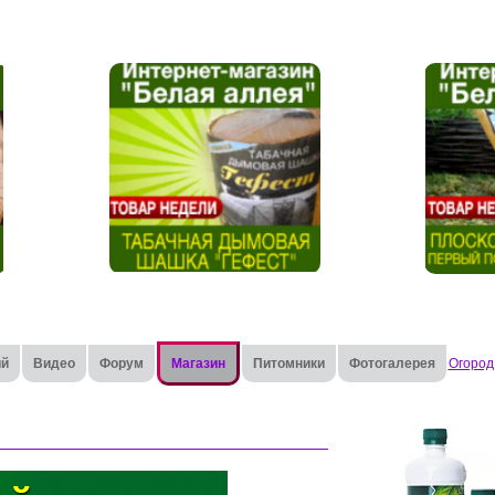
ий
Видео
Форум
Магазин
Питомники
Фотогалерея
Огород