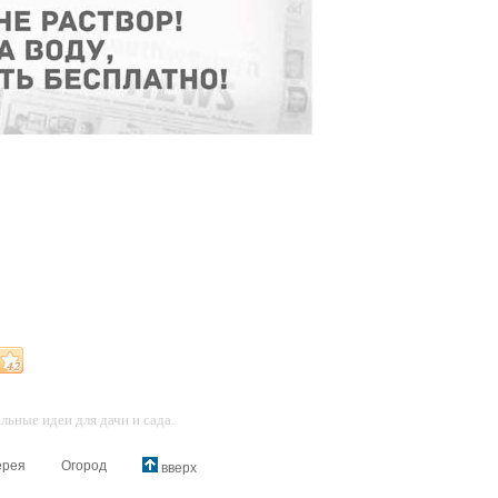
ьные идеи для дачи и сада.
ерея
Огород
вверх