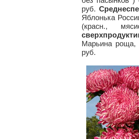
без пасынков ) 
руб.
Среднесп
Яблонька России 
(красн., м
сверхпродукти
Марьина роща, 
руб.