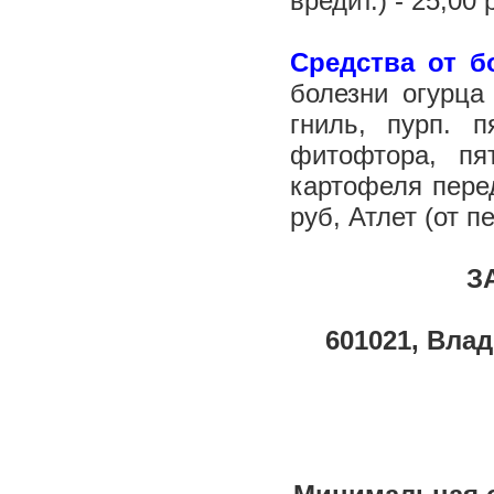
вредит.) - 25,00
Средства от б
болезни огурца 
гниль, пурп. п
фитофтора, пя
картофеля перед
руб, Атлет (от п
З
601021, Вла