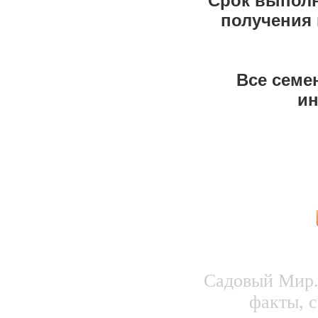
Срок выполн
получения 
Все семе
ин
Садовый Мир.
факты, с