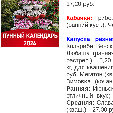
17,20 руб.
Кабачки:
Грибов
(ранний куст.); 
Капуста разна
Кольраби Венск
Любаша (ранняя
растрес.) - 5,2
кг, для квашения
руб, Мегатон (кв
Зимовка (кочан
Ранняя:
Июньска
отличный вкус)
Средняя:
Слава
(кваш.) - 27,00 