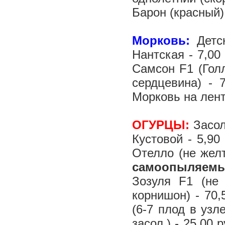
Барон (красный) 
Морковь:
Детск
Нантская - 7,00 
Самсон F1 (Голл
сердцевина) - 
Морковь на лент
ОГУРЦЫ:
Засоло
Кустовой - 5,90
Отелло (не желт
самоопыляемы
Зозуля F1 (не 
корнишон) - 70,
(6-7 плод в узл
засол.) - 25,00 