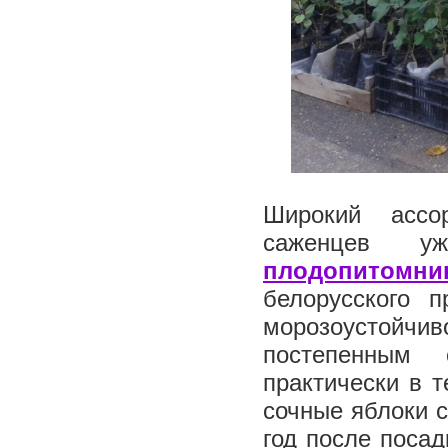
Широкий ассо
саженцев у
плодопитомни
белорусского 
морозоустойчи
постепенным 
практически в т
сочные яблоки с
год после поса