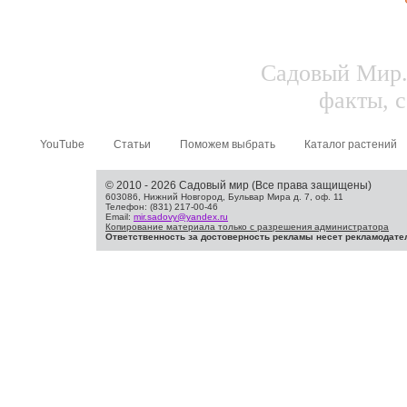
Садовый Мир.
факты, с
YouTube
Статьи
Поможем выбрать
Каталог растений
© 2010 - 2026 Садовый мир (Все права защищены)
603086, Нижний Новгород, Бульвар Мира д. 7, оф. 11
Телефон: (831) 217-00-46
Email:
mir.sadovy@yandex.ru
Копирование материала только с разрешения администратора
Ответственность за достоверность рекламы несет рекламодате