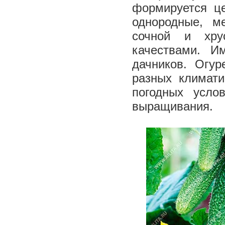
формируется це
однородные, м
сочной и хру
качествами. И
дачников. Огу
разных климати
погодных усло
выращивания.