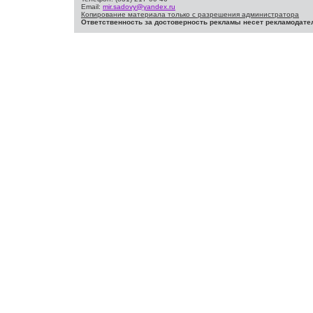
Email:
mir.sadovy@yandex.ru
Копирование материала только с разрешения администратора
Ответственность за достоверность рекламы несет рекламодате