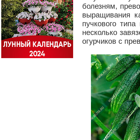
болезням, прев
выращивания ка
пучкового тип
несколько завяз
огурчико