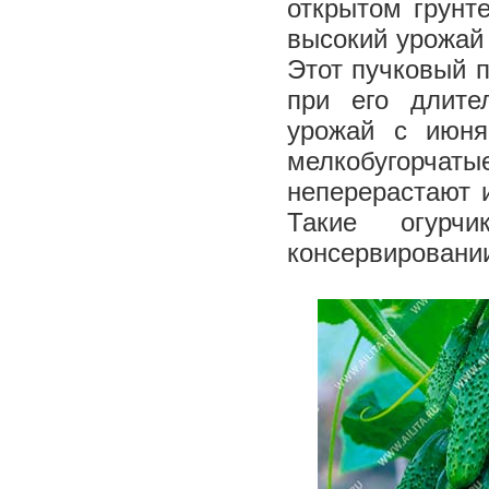
открытом грунт
высокий урожай 
Этот пучковый п
при его длите
урожай с июня
мелкобугорчаты
неперерастают и
Такие огурч
консервировани