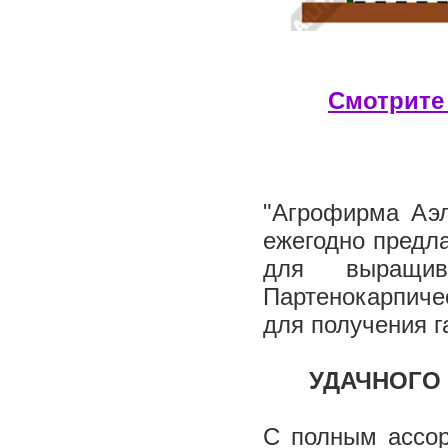
Смотрите 
"Агрофирма Аэл
ежегодно предл
для выращив
Партенокарпичес
для получения г
УДАЧНОГО 
С полным ассор