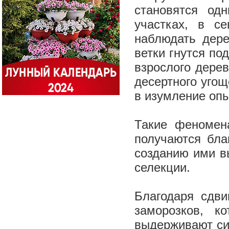
становятся од
участках, в с
наблюдать дере
ветки гнутся по
взрослого дере
десертного уго
в изумление оп
Такие феномен
получаются бла
созданию ими в
селекции.
Благодаря сдви
заморозков, 
выдерживают си