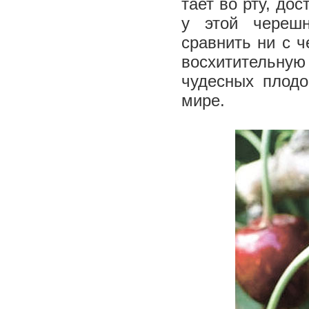
тает во рту, до
у этой черешн
сравнить ни с ч
восхитительну
чудесных плодо
мире.