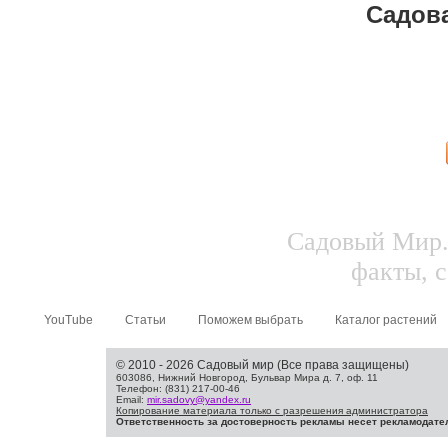
Садов
Садовый Мир.
факты, с
YouTube
Статьи
Поможем выбрать
Каталог растений
© 2010 - 2026 Садовый мир (Все права защищены)
603086, Нижний Новгород, Бульвар Мира д. 7, оф. 11
Телефон: (831) 217-00-46
Email:
mir.sadovy@yandex.ru
Копирование материала только с разрешения администратора
Ответственность за достоверность рекламы несет рекламодате