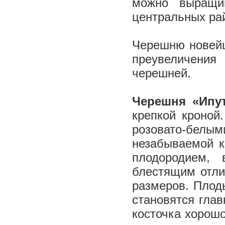
можно выращи
центральных ра
Черешню новейш
преувеличени
черешней.
Черешня «Ипу
крепкой кроной
розовато-белы
незабываемой к
плодородием, 
блестящим отл
размеров. Плод
становятся гла
косточка хорошо