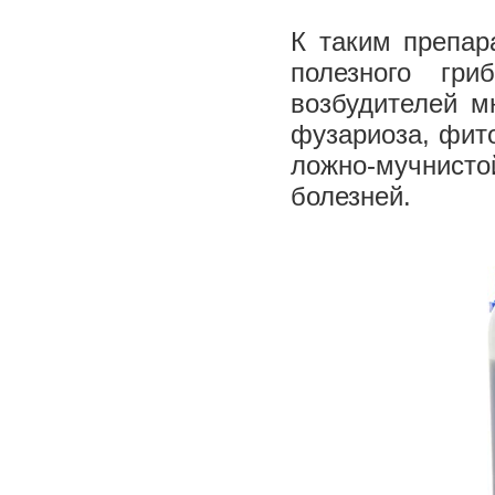
К таким препар
полезного гри
возбудителей м
фузариоза, фито
ложно-мучнистой
болезней.