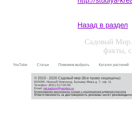
http://studiya-kr
Назад в раздел
Садовый Мир.
факты, с
YouTube
Статьи
Поможем выбрать
Каталог растений
© 2010 - 2026 Садовый мир (Все права защищены)
603086, Нижний Новгород, Бульвар Мира д. 7, оф. 11
Телефон: (831) 217-00-46
Email:
mir.sadovy@yandex.ru
Копирование материала только с разрешения администратора
Ответственность за достоверность рекламы несет рекламодате