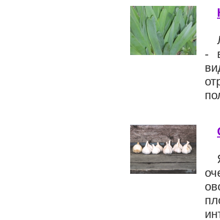
- 
ви
от
по
оч
ов
пл
ин