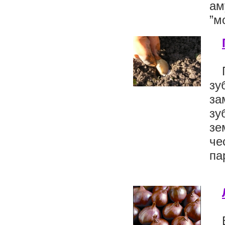
ам
”м
зу
за
зу
зе
че
па