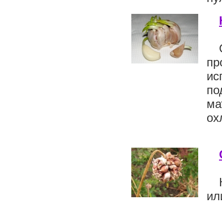
пр
ис
по
м
ох
ил