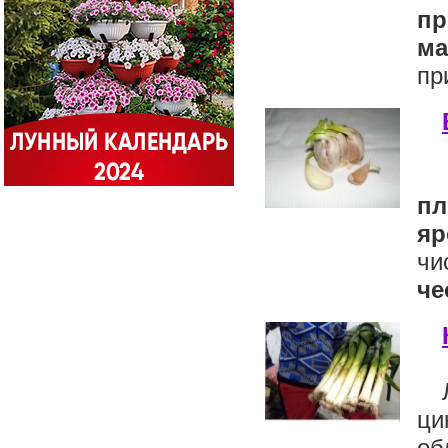
пр
ма
пр
пл
яр
чи
че
ци
об