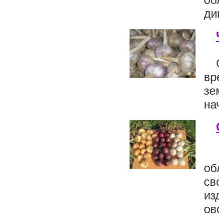
ди
вр
зе
на
об
св
из
ов