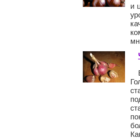
и 
ур
ка
ко
мн
Го
ст
по
ст
по
бо
Ка