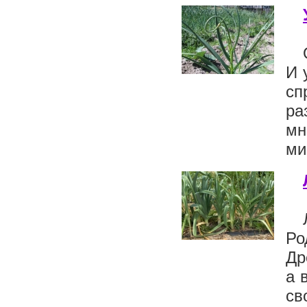
И 
сп
ра
мн
ми
Ро
Др
а 
св