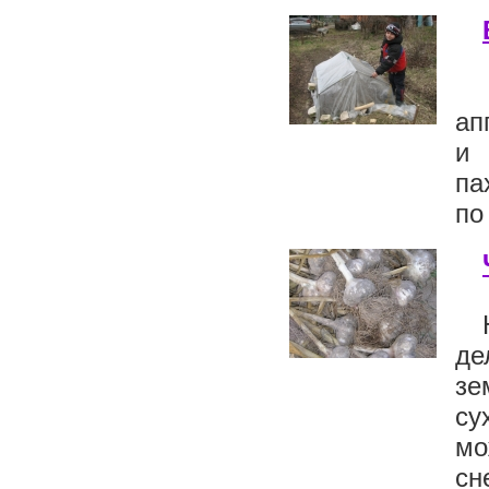
ап
и 
па
по
де
зе
су
мо
сне