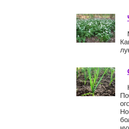
Ка
лук
По
ог
Но
бо
ну