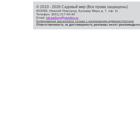
© 2010 - 2026 Садовый мир (Все права защищены)
603086, Нижний Новгород, Бульвар Мира д. 7, оф. 11
Телефон: (831) 217-00-46
Email:
mir.sadovy@yandex.ru
Копирование материала только с разрешения администратора
Ответственность за достоверность рекламы несет рекламодате