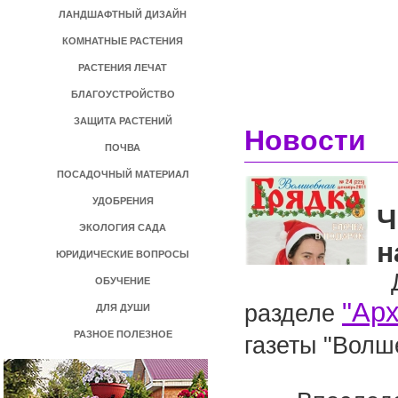
ЛАНДШАФТНЫЙ ДИЗАЙН
КОМНАТНЫЕ РАСТЕНИЯ
РАСТЕНИЯ ЛЕЧАТ
БЛАГОУСТРОЙСТВО
ЗАЩИТА РАСТЕНИЙ
Новости
ПОЧВА
ПОСАДОЧНЫЙ МАТЕРИАЛ
УДОБРЕНИЯ
Ч
ЭКОЛОГИЯ САДА
н
ЮРИДИЧЕСКИЕ ВОПРОСЫ
Д
ОБУЧЕНИЕ
"Ар
разделе
ДЛЯ ДУШИ
РАЗНОЕ ПОЛЕЗНОЕ
газеты "Волш