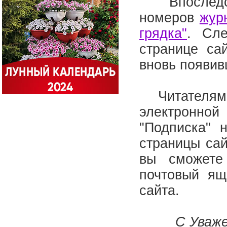
Впоследств
номеров
жур
грядка"
. Сле
странице са
вновь появи
Читателям э
электронно
"Подписка" 
страницы сай
вы сможете
почтовый ящ
сайта.
С Уваже