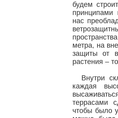
будем строи
принципами 
нас преобла
ветрозащитны
пространства
метра, на вн
защиты от в
растения – т
Внутри скло
каждая выс
высаживать
террасами с
чтобы было у