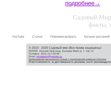
подробнее→
Садовый Мир.
факты, 
YouTube
Статьи
Поможем выбрать
Каталог растений
© 2010 - 2026 Садовый мир (Все права защищены)
603086, Нижний Новгород, Бульвар Мира д. 7, оф. 11
Телефон: (831) 217-00-46
Email:
mir.sadovy@yandex.ru
Копирование материала только с разрешения администратора
Ответственность за достоверность рекламы несет рекламодате