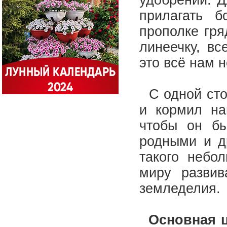
удобрений. 
прилагать б
прополке гря
линеечку, в
это всё нам 
С одной стор
и кормил на
чтобы он бы
родными и д
такого небо
миру развив
земледелия.
Основная ц