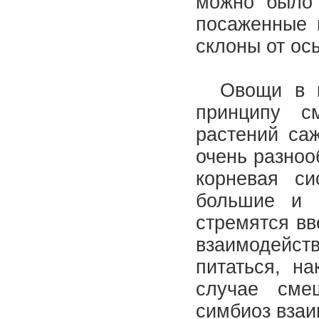
можно было 
посаженные к
склоны от ос
Овощи в кр
принципу с
растений са
очень разноо
корневая си
большие и 
стремятся вв
взаимодейств
питаться, на
случае сме
симбиоз вза