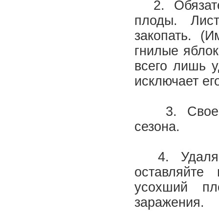
2. Обязате
плоды. Лис
закопать. (
гнилые яблок
всего лишь у
исключает ег
3. Своевре
сезона.
4. Удаляй
оставляйте
усохший пл
заражения.