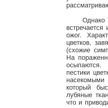
рассматрива
Однако на 
встречается
ожог. Харак
цветков, зав
(схожие сим
На пораженн
осыпаются.
пестики цвет
насекомыми 
который бы
лубяные ткан
что и привод