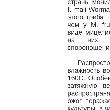
страны монил
f. mali Worm
этого гриба 
чем у М. fru
виде мицели
на них об
спороношения
Распростран
влажность во
160С. Особе
затяжную ве
распростран
ожог поражае
культуры, в 