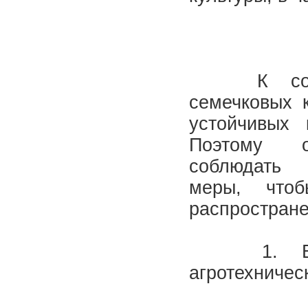
К со
семечковых к
устойчивых 
Поэтому о
соблюдать 
меры, что
распростран
1. Вып
агротехничес