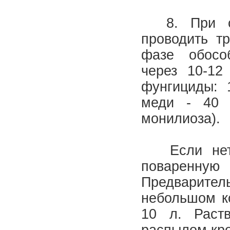
8. При сим
проводить т
фазе обосо
через 10-12
фунгициды: 
меди - 40 
монилиоза).
Если нет э
поваренну
Предварит
небольшом ко
10 л. Раст