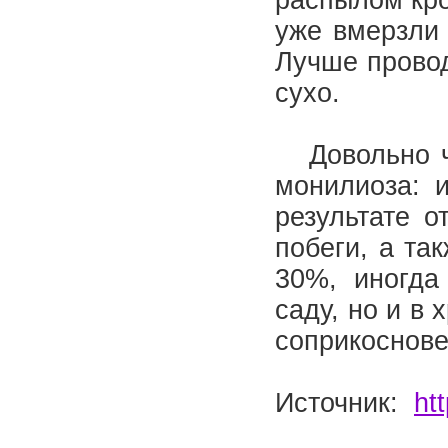
распылом кро
уже вмерзли 
Лучше провод
сухо.
Довольно ча
монилиоза: 
результате 
побеги, а та
30%, иногда
саду, но и в
соприкоснове
Источник:
ht