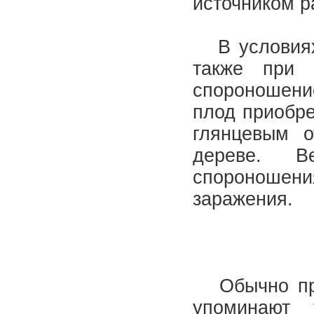
источником 
В условиях 
также при 
спороношени
плод приобре
глянцевым о
дереве. В
спороношени
заражения.
Обычно при 
упоминают