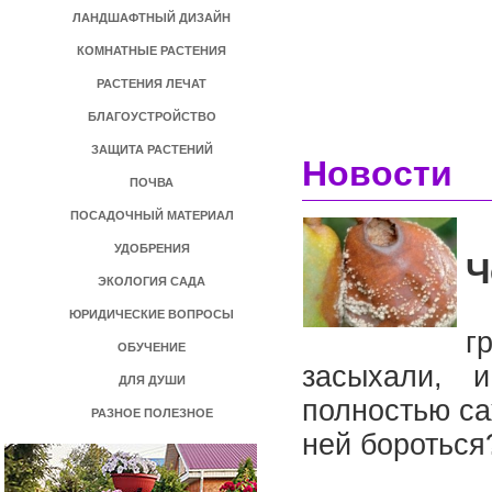
ЛАНДШАФТНЫЙ ДИЗАЙН
КОМНАТНЫЕ РАСТЕНИЯ
РАСТЕНИЯ ЛЕЧАТ
БЛАГОУСТРОЙСТВО
ЗАЩИТА РАСТЕНИЙ
Новости
ПОЧВА
ПОСАДОЧНЫЙ МАТЕРИАЛ
УДОБРЕНИЯ
Ч
ЭКОЛОГИЯ САДА
В
ЮРИДИЧЕСКИЕ ВОПРОСЫ
г
ОБУЧЕНИЕ
засыхали,
ДЛЯ ДУШИ
полностью са
РАЗНОЕ ПОЛЕЗНОЕ
ней бороться