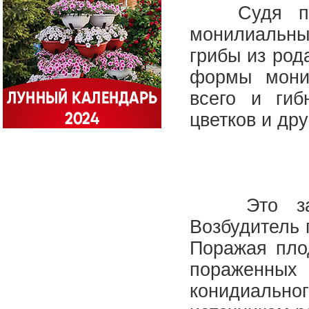
Судя по с
монилиальны
грибы из род
формы монил
всего и гиб
цветков и др
Это забол
Возбудитель п
Поражая пло
пораженн
конидиальн