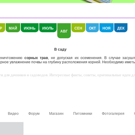
Р
МАЙ
ИЮНЬ
ИЮЛЬ
СЕН
ОКТ
НОЯ
ДЕК
АВГ
В саду
уничтожению
сорных трав
, не допуская их осеменения. В случае засуш
рное увлажнение почвы на глубину расположения корней. Необходимо иметь в
 для дачников и садоводов. Интересные факты, советы, оригинальные идеи для
Видео
Форум
Магазин
Питомники
Фотогалерея