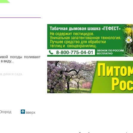
ливой погоды поливают
 виду...
 дачи и сада.
Огород
вверх