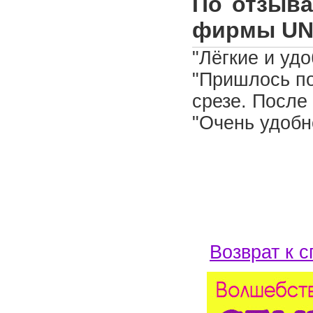
По отзыва
фирмы U
"Лёгкие и уд
"Пришлось по
срезе. После
"Очень удобно
Возврат к с