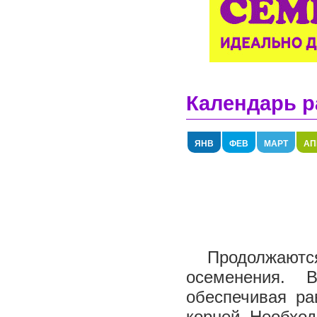
Календарь р
ЯНВ
ФЕВ
МАРТ
АП
Продолжаются
осеменения. 
обеспечивая ра
корней. Необход