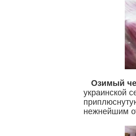
Озимый ч
украинской с
приплюснутую
нежнейшим от