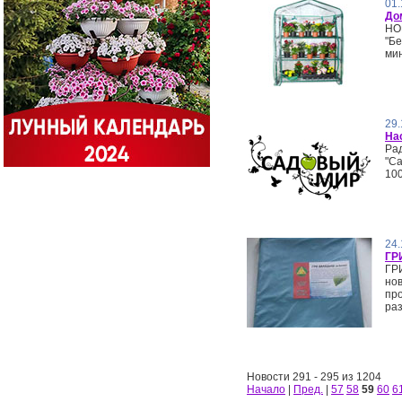
01.
До
НО
"Б
мин
29.
Нас
Рад
"Са
10
24.
ГР
ГР
но
про
раз
Новости 291 - 295 из 1204
Начало
|
Пред.
|
57
58
59
60
6