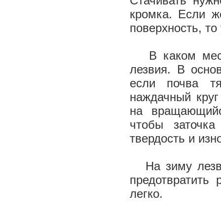
Стачивать нужн
кромка. Если ж
поверхность, то 
В каком месте
лезвия. В осно
если почва т
наждачный круг
на вращающий
чтобы заточк
твердость и изн
На зиму лезви
предотвратить 
легко.