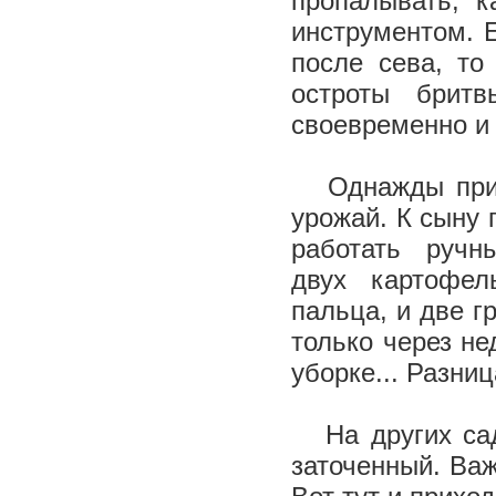
пропалывать, к
инструментом. 
после сева, то
остроты брит
своевременно и 
Однажды пришл
урожай. К сыну 
работать ручн
двух картофел
пальца, и две 
только через н
уборке... Разниц
На других садо
заточенный. Важ