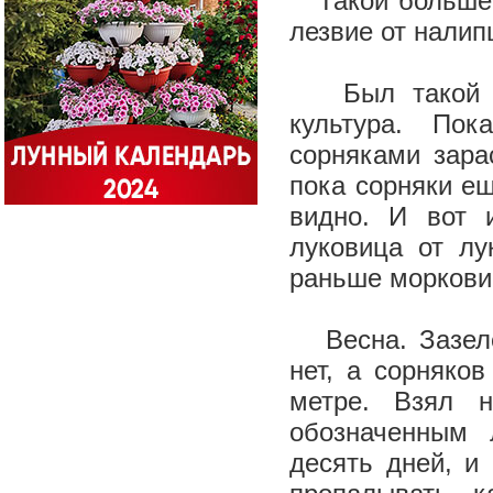
Такой больше в
лезвие от налип
Был такой слу
культура. По
сорняками зара
пока сорняки ещ
видно. И вот 
луковица от лу
раньше моркови 
Весна. Зазелен
нет, а сорняко
метре. Взял 
обозначенным
десять дней, и