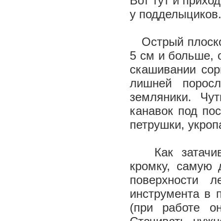
Вот тут и прихо
у подделыциков
Острый плоскор
5 см и больше, 
скашивании сор
лишней поросл
земляники. Чу
канавок под по
петрушки, укроп
Как затачива
кромку, самую 
поверхности 
инструмента в 
(при работе о