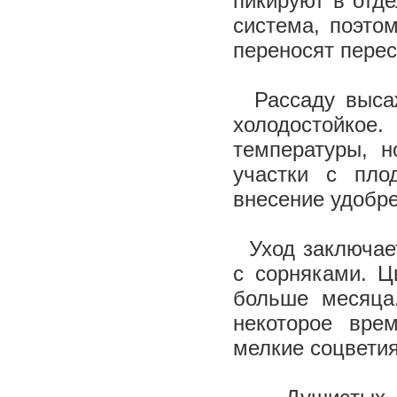
пикируют в отд
система, поэто
переносят перес
Рассаду высаж
холодостойкое
температуры, н
участки с пло
внесение удобре
Уход заключает
с сорняками. Ц
больше месяца.
некоторое вре
мелкие соцветия