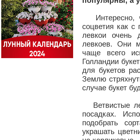
популярны, а у
Интересно, чт
соцветия как с
левкои очень 
левкоев. Они 
чаще всего ис
Голландии букет
для букетов ра
Землю стряхнут
случае букет бу
Ветвистые лев
посадках. Исп
подобрать сор
украшать цветни