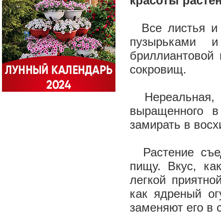
красоты растен
Все листья и 
пузырьками и
бриллиантовой 
сокровищ.
Нереальная, з
выращенного в
замирать в вос
Растение съед
пищу. Вкус, ка
легкой приятно
как ядреный ог
заменяют его в с