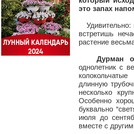
который исход
это запах напо
Удивительно: на
встретишь неча
растение весьм
Дурман 
однолетник с в
колокольчатые
длинную трубоч
несколько круп
Особенно хоро
буквально “свет
июля до сентяб
вместе с другим