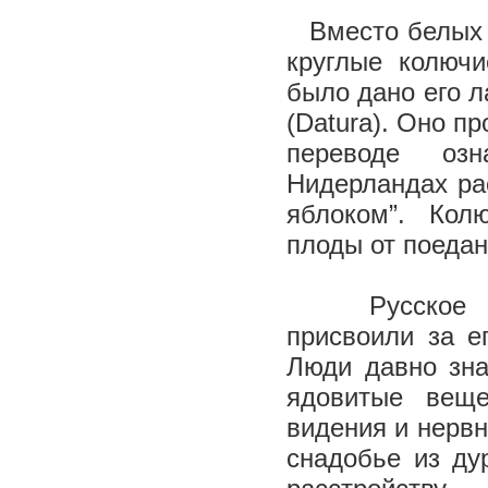
Вместо белых 
круглые колючи
было дано его л
(Datura). Оно п
переводе оз
Нидерландах ра
яблоком”. Кол
плоды от поеда
Русское им
присвоили за е
Люди давно зна
ядовитые веще
видения и нервн
снадобье из ду