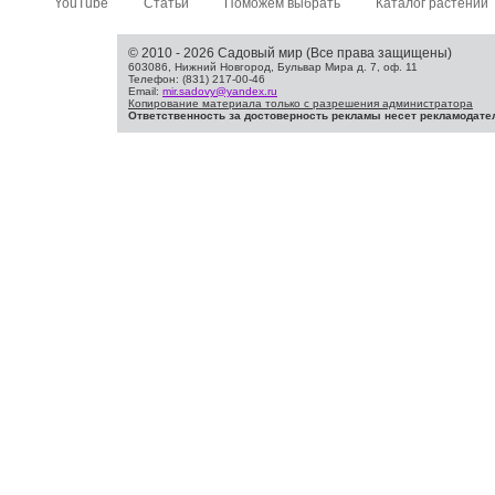
YouTube
Статьи
Поможем выбрать
Каталог растений
© 2010 - 2026 Садовый мир (Все права защищены)
603086, Нижний Новгород, Бульвар Мира д. 7, оф. 11
Телефон: (831) 217-00-46
Email:
mir.sadovy@yandex.ru
Копирование материала только с разрешения администратора
Ответственность за достоверность рекламы несет рекламодате