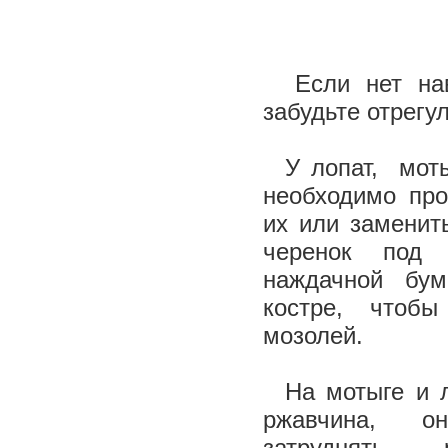
Если нет навы
забудьте отрегу
У лопат, мотыг
необходимо про
их или заменит
черенок под 
наждачной бум
костре, чтоб
мозолей.
На мотыге и л
ржавчина, о
затруднять