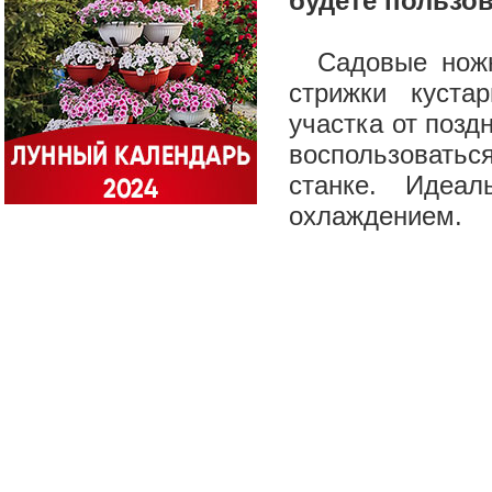
будете пользов
Садовые ножни
стрижки куста
участка от позд
воспользоватьс
станке. Идеа
охлаждением.