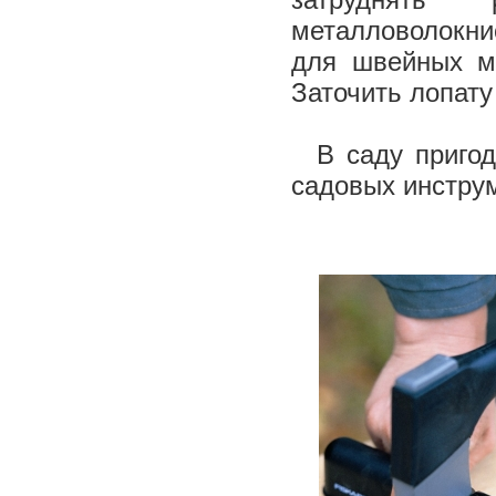
металловолокни
для швейных ма
Заточить лопат
В саду пригоди
садовых инструм