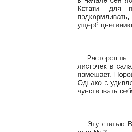
в начале сентя
Кстати, для 
подкармливать,
ущерб цветени
Расторопша п
листочек в сала
помешает. Порой
Однако с удивл
чувствовать се
Эту статью Вы