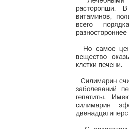
Лечебными св
расторопши. 
витаминов, по
всего порядк
разностороннее 
Но самое ценн
вещество оказ
клетки печени.
Силимарин счит
заболеваний пе
гепатиты. Име
силимарин эф
двенадцатиперс