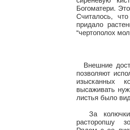
сиреневую кис
Богоматери. Это
Считалось, чт
придало растен
“чертополох мол
Внешние дост
позволяют испо
изысканных ко
высаживать нуж
листья было ви
За колючки 
расторопшу зов