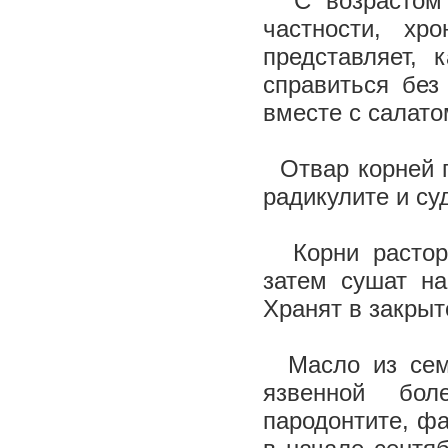
С возрастом у
частности, хр
представляет, 
справиться без
вместе с салат
Отвар корней п
радикулите и су
Корни расторо
затем сушат на
Хранят в закрыт
Масло из семя
язвенной бол
пародонтите, фа