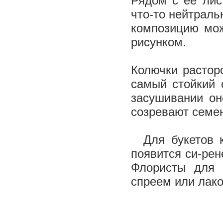
Рядом с ее лис
что-то нейтраль
композицию мож
рисунком.
Колючки растор
самый стойкий 
засушивании он
созревают семе
Для букетов ко
появится си-рен
Флористы для 
спреем или лак