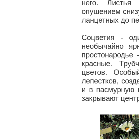
него. Листья
опушением снизу
ланцетных до пе
Соцветия - од
необычайно яр
простонародье 
красные. Труб
цветов. Особ
лепестков, соз
и в пасмурную 
закрывают центр