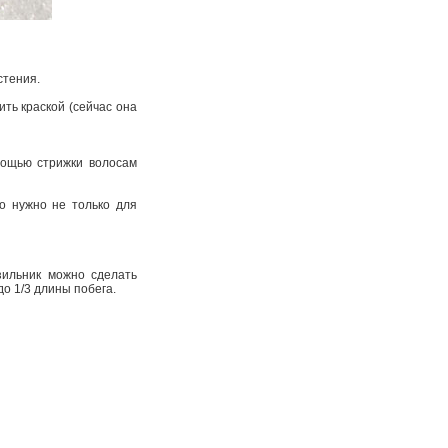
стения.
ить краской (сейчас она
мощью стрижки волосам
о нужно не только для
зильник можно сделать
до 1/3 длины побега.