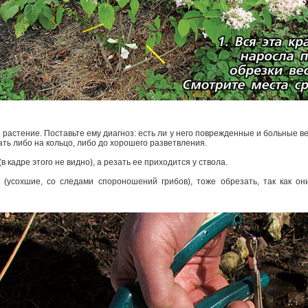
 растение. Поставьте ему диагноз: есть ли у него поврежденные и больные ве
ть либо на кольцо, либо до хорошего разветвления.
 кадре этого не видно), а резать ее приходится у ствола.
(усохшие, со следами спороношений грибов), тоже обрезать, так как он