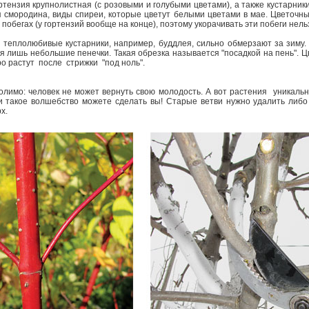
ртензия крупнолистная (с розовыми и голубыми цветами), а также кустарник
я смородина, виды спиреи, которые цветут белыми цветами в мае. Цветочн
побегах (у гортензий вообще на конце), поэтому укорачивать эти побеги нель
 теплолюбивые кустарники, например, буддлея, сильно обмерзают за зиму.
яя лишь небольшие пенечки. Такая обрезка называется "посадкой на пень". 
о растут после стрижки "под ноль".
олимо: человек не может вернуть свою молодость. А вот растения ­ уникаль
и такое волшебство можете сделать вы! Старые ветви нужно удалить либо
х.