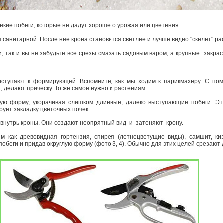
н­кие побеги, которые не дадут хорошего урожая или цветения.
 санитарной. После нее крона становится светлее и лучше видно "скелет" ра
, так и вы не забудьте все срезы смазать садовым варом, а крупные ­ закрас
иступают к формирующей. Вспомните, как мы ходим к парикмахеру. С по
 делают прическу. То же самое нужно и растениям.
ную форму, укорачивая слишком длинные, далеко выступающие побеги. Эт
рует закладку цветочных почек.
 внутрь кроны. Они создают неопрятный вид и затеняют крону.
м как древовидная гортензия, спирея (летнецветущие виды), самшит, ки
побеги и придав округлую форму (фото 3, 4). Обычно для этих целей срезают 