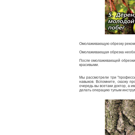
Омолаживающую обрезку рекомен
Омолаживающая обрезка необхо
После омолаживающей обрезки н
красивыми.
Мы рассмотрели три "профессии
навыков. Вспомните, сказку пр
очередь вы все­таки доктор, а и
делать операцию тупым инструме