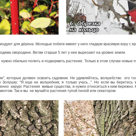
дуют для дёрена. Молодые побеги имеют у него гладкую красивую кору с ярк
дима смородине. Ветви старше 5 лет у нее вырезают на уровне земли.
ужно обильно полить и подкормить растение. Только в этом случае новые п
", которые должен освоить садовник. Не удивляйтесь, волшебство ­ это т
о Золушку: "Я еще не волшебник, я только учусь...". Но если вы беретесь 
менно ­ хирург. Растения ­ живые существа, и нужно относиться к ним бережно.
нтом. Так и вы ­ не мучайте растения тупой пилой или секатором.