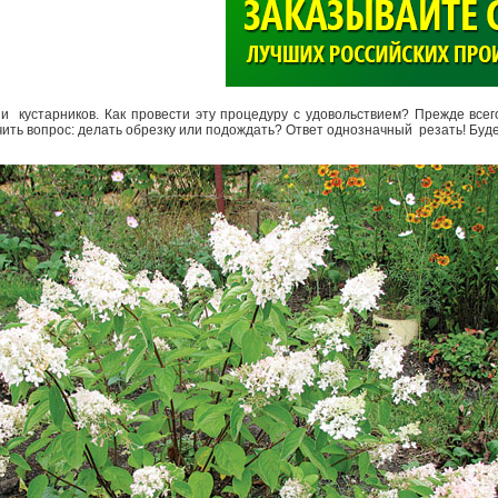
>
 и кустарников. Как провести эту процедуру с удовольствием? Прежде всего
учить вопрос: делать обрезку или подождать? Ответ однозначный ­ резать! Буд