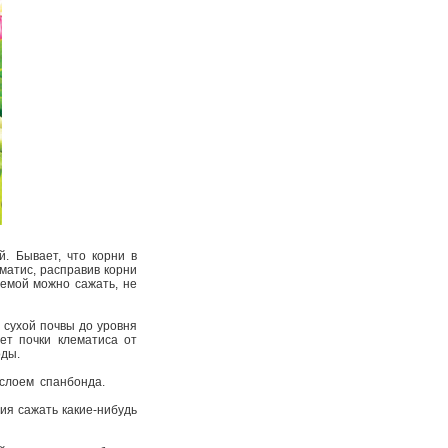
й. Бывает, что корни в
матис, расправив корни
емой можно сажать, не
ь сухой почвы до уровня
ет почки клематиса от
оды.
м слоем спанбонда.
ия сажать какие-нибудь