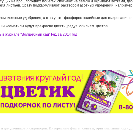
етущих на прошлогодних побегах, спускают на землю и укрывают ветками, дв
ия листьев. Сразу подкармливают раствором азотных удобрений, например,
комплексные удобрения, а в августе - фосфорно-калийные для вызревания п
аши клематисы будут прекрасно цвести, радуя обилием цветов.
ь в журнале "Волшебный сад" №1 за 2014 год
 для дачников и садоводов. Интересные факты, советы, оригинальные идеи для