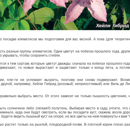
 посадке клематисов мы подготовим для вас весной. А пока (для теоретич
есть разные группы клематисов. Одни цветут на побегах прошлого года, други
о укрывать, чтобы сохранить стебли.
тся к тем сортам, которые цветут дважды: сначала на побегах прошлого года,
дмерзают, то новые вырастают и зацветают только к концу лета, а пот
ие, пле-ти не успевают вызреть, поэтому они снова подмерзают. Возмо
 другой, например, Хейли Гибрид (розовый, неприхотливый) или Виль де Ли
равильно выбрать место. От этого зависит не только пышность цветения, но
ть солнечное либо (легкая!!) полутень. Выбирая место в саду, учтите, что
икиньте, куда они будут смотреть, если вы посадите куст, скажем, возле до
вы будете видеть пышный куст на опоре, но все цветы на нем повернуты к вам 
шо растет только на рыхлой, плодородной почве. В плотной корни плохо раз