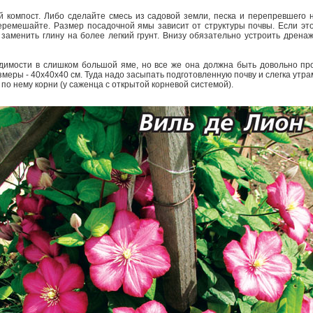
компост. Либо сделайте смесь из садовой земли, песка и перепревшего н
емешайте. Размер посадочной ямы зависит от структуры почвы. Если это 
заменить глину на более легкий грунт. Внизу обязательно устроить дренаж
димости в слишком большой яме, но все же она должна быть довольно про
змеры - 40х40х40 см. Туда надо засыпать подготовленную почву и слегка ут
 по нему корни (у саженца с открытой корневой системой).