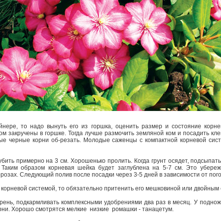
йнере, то надо вынуть его из горшка, оценить размер и состояние корне
м закручены в горшке. Тогда лучше размочить земляной ком и посадить кле
ые черные корни об-резать. Молодые саженцы с компактной корневой сист
убить примерно на 3 см. Хорошенько пролить. Когда грунт осядет, подсыпат
 Таким образом корневая шейка будет заглублена на 5-7 см. Это убереж
озах. Следующий полив после посадки через 3-5 дней в зависимости от пог
 корневой системой, то обязательно притенить его мешковиной или двойны
рень, подкармливать комплексными удобрениями два раз в месяц. У поднож
рни. Хорошо смотрятся мелкие низкие ромашки - танацетум.