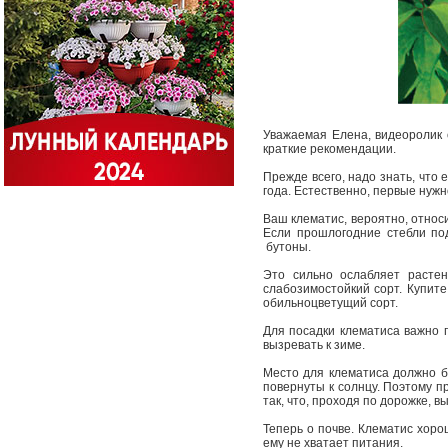
Уважаемая Елена, видеоролик о
краткие рекомендации.
Прежде всего, надо знать, что 
года. Естественно, первые нужн
Ваш клематис, вероятно, относи
Если прошлогодние стебли по
бутоны.
Это сильно ослабляет растен
слабозимостойкий сорт. Купите
обильноцветущий сорт.
Для посадки клематиса важно п
вызревать к зиме.
Место для клематиса должно бы
повернуты к солнцу. Поэтому пр
так, что, проходя по дорожке, 
Теперь о почве. Клематис хоро
ему не хватает питания.