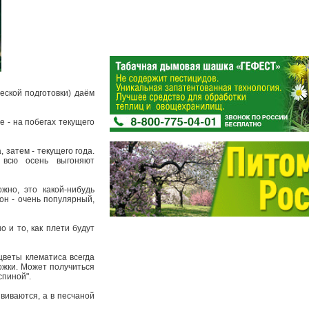
еской подготовки) даём
е - на побегах текущего
 затем - текущего года.
ом всю осень выгоняют
жно, это какой-нибудь
он - очень популярный,
 и то, как плети будут
 цветы клематиса всегда
рожки. Может получиться
"спиной".
виваются, а в песчаной