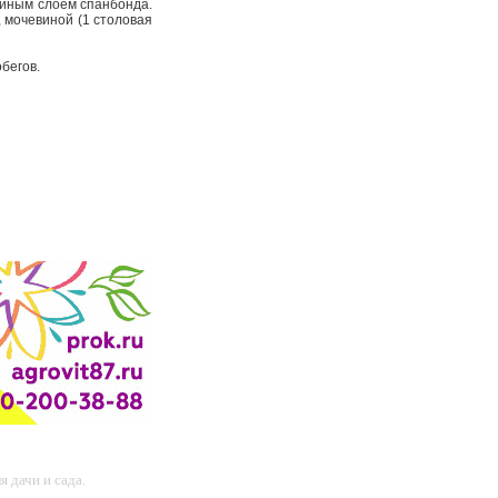
ойным слоем спанбонда.
 мочевиной (1 столовая
обегов.
 дачи и сада.