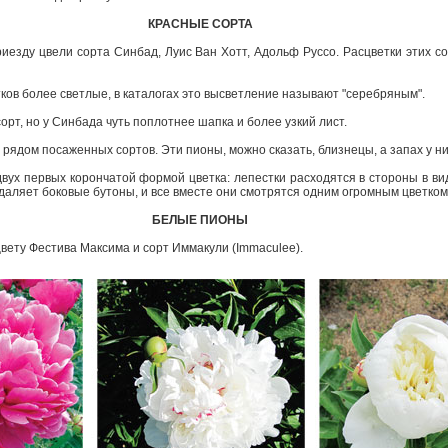
КРАСНЫЕ СОРТА
иезду цвели сорта Синбад, Луис Ван Хотт, Адольф Руссо. Расцветки этих со
ков более светлые, в каталогах это высветление называют "серебряным".
сорт, но у Синбада чуть поплотнее шапка и более узкий лист.
 рядом посаженных сортов. Эти пионы, можно сказать, близнецы, а запах у н
вух первых корончатой формой цветка: лепестки расходятся в стороны в вид
аляет боковые бутоны, и все вместе они смотрятся одним огромным цветком
БЕЛЫЕ ПИОНЫ
цвету Фестива Максима и сорт Иммакули (Immaculee).