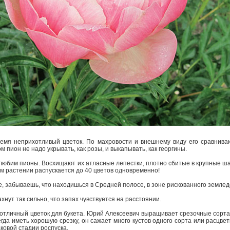
ремя неприхотливый цветок. По махровости и внешнему виду его сравнива
том пион не надо укрывать, как розы, и выкапывать, как георгины.
ы любим пионы. Восхищают их атласные лепестки, плотно сбитые в крупные ш
м растении распускается до 40 цветов одновременно!
е, забываешь, что находишься в Средней полосе, в зоне рискованного земле
ахнут так сильно, что запах чувствуется на расстоянии.
­ отличный цветок для букета. Юрий Алексеевич выращивает срезочные сорта
да иметь хорошую срезку, он сажает много кустов одного сорта или расцвет
ковой стадии роспуска.