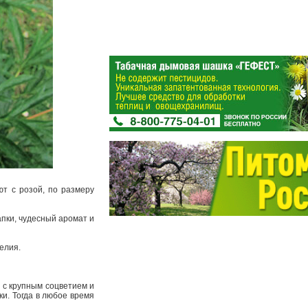
ют с розой, по размеру
апки, чудесный аромат и
делия.
 с крупным соцветием и
ки. Тогда в любое время