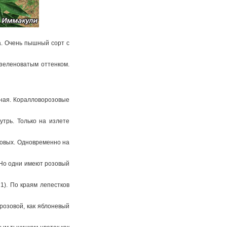
а. Очень пышный сорт с
 зеленоватым оттенком.
ная. Кораллово­розовые
утрь. Только на излете
зовых. Одновременно на
. Но одни имеют розовый
1). По краям лепестков
­розовой, как яблоневый