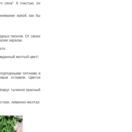
о сена". К счастью, он
нимание яркой, как бы
идных пионов. От своих
разие окраски.
ате.
гожданный желтый цвет!
и пурпурными пятнами в
евым отливом. Цветок
Вокруг тычинок красный
етлая, лимонно­-желтая.