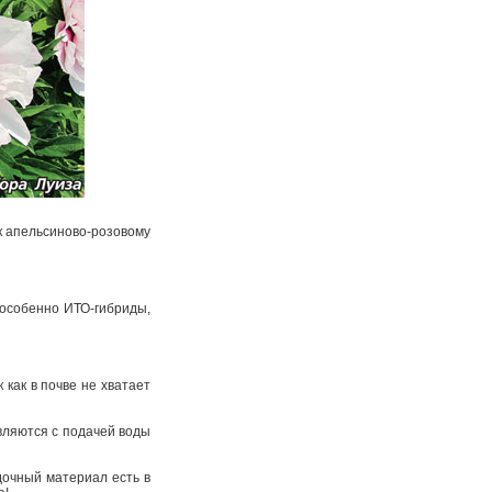
к апельсиново-­розовому
особенно ИТО­-гибриды,
 как в почве не хватает
вляются с подачей воды
адочный материал есть в