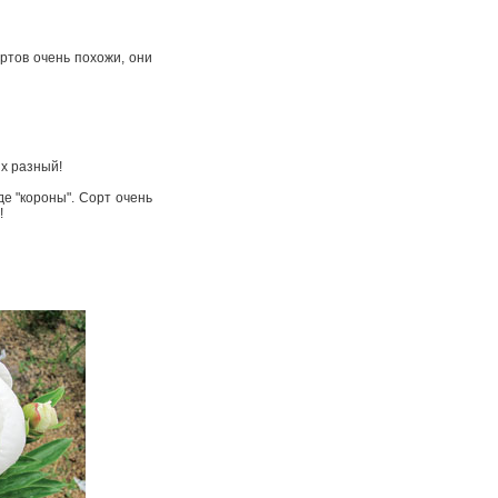
ртов очень похожи, они
их разный!
е "короны". Сорт очень
!