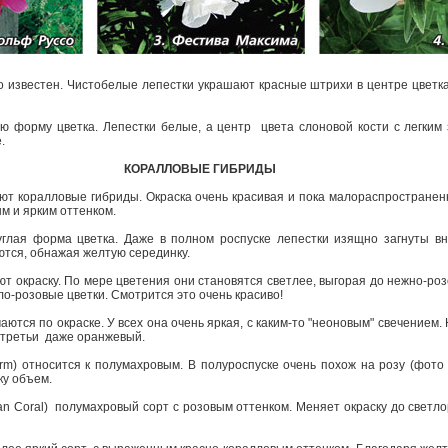
 известен. Чисто­белые лепестки украшают красные штрихи в центре цветк
ю форму цветка. Лепестки белые, а центр ­ цвета слоновой кости с легким
е.
КОРАЛЛОВЫЕ ГИБРИДЫ
ют коралловые гибриды. Окраска очень красивая и пока малораспространен
м и ярким оттенком.
руглая форма цветка. Даже в полном роспуске лепестки изящно загнуты вн
ются, обнажая желтую серединку.
т окраску. По мере цветения они становятся светлее, выгорая до нежно­-ро
ло-­розовые цветки. Смотрится это очень красиво!
ются по окраске. У всех она очень яркая, с каким-­то "неоновым" свечением
а третьи ­ даже оранжевый.
rm) относится к полумахровым. В полуроспуске очень похож на розу (фото 
ку объем.
an Coral) ­ полумахровый сорт с розовым оттенком. Меняет окраску до светло