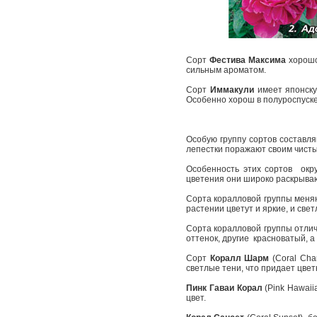
Сорт
Фестива Максима
хорошо
сильным ароматом.
Сорт
Иммакули
имеет японску
Особенно хорош в полуроспуск
Особую группу сортов составля
лепестки поражают своим чисты
Особенность этих сортов ­ ок
цветения они широко раскрыва
Сорта коралловой группы меняю
растении цветут и яркие, и свет
Сорта коралловой группы отлича
оттенок, другие ­ красноватый, 
Сорт
Коралл Шарм
(Coral Cha
светлые тени, что придает цвет
Пинк Гаваи Корал
(Pink Hawaii
цвет.