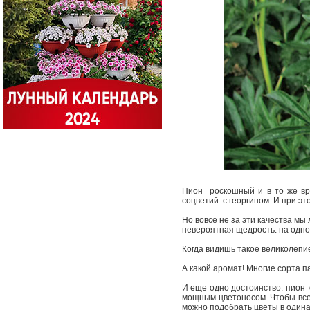
Пион ­ роскошный и в то же в
соцветий ­ с георгином. И при э
Но вовсе не за эти качества м
невероятная щедрость: на одно
Когда видишь такое великолепи
А какой аромат! Многие сорта п
И еще одно достоинство: пион 
мощным цветоносом. Чтобы всег
можно подобрать цветы в одина