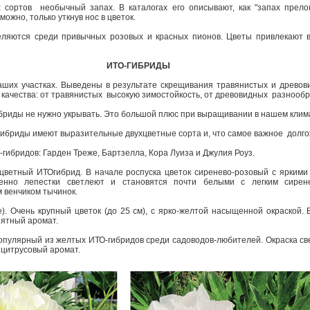
сортов ­ необычный запах. В каталогах его описывают, как "запах прелог
можно, только уткнув нос в цветок.
еляются среди привычных розовых и красных пионов. Цветы привлекают в
ИТО­-ГИБРИДЫ
аших участках. Выведены в результате скрещивания травянистых и древов
ачества: от травянистых ­ высокую зимостойкость, от древовидных ­ разнооб
ибриды не нужно укрывать. Это большой плюс при выращивании в нашем клим
О-­гибриды имеют выразительные двухцветные сорта и, что самое важное ­ дол
­гибридов: Гарден Треже, Бартзелла, Кора Луиза и Джулия Роуз.
ухцветный ИТО­гибрид. В начале роспуска цветок сиренево­-розовый с ярким
пенно лепестки светлеют и становятся почти белыми с легким си­рен
 венчиком тычинок.
). Очень крупный цветок (до 25 см), с ярко-­желтой насыщенной окраской. 
иятный аромат.
популярный из желтых ИТО-­гибридов среди садоводов­-любителей. Окраска св
 цитрусовый аромат.