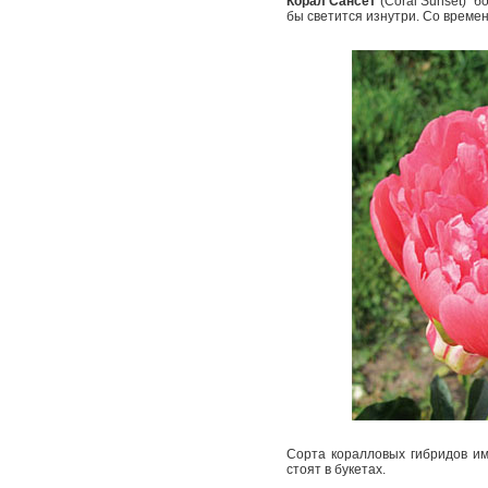
Корал Сансет
(Coral Sunset) ­
бы светится изнутри. Со времен
Сорта коралловых гибридов им
стоят в букетах.