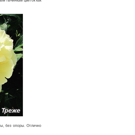
тым тычинкам цветок как
ты, без опоры. Отлично