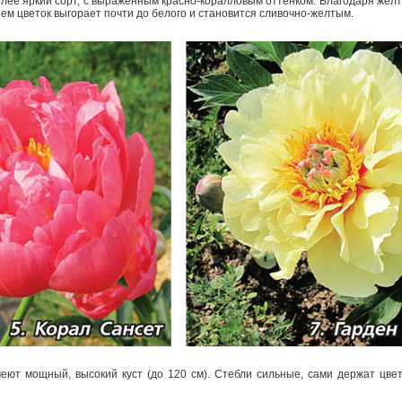
 более яркий сорт, с выраженным красно-­коралловым оттенком. Благодаря жел
ем цветок выгорает почти до белого и становится сливочно-­желтым.
еют мощный, высокий куст (до 120 см). Стебли сильные, сами держат цве