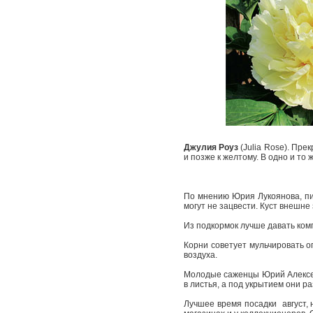
Джулия Роуз
(Julia Rose). Пре
и позже к желтому. В одно и то
По мнению Юрия Лукоянова, пи
могут не зацвести. Куст внешне
Из подкормок лучше давать ко
Корни советует мульчировать оп
воздуха.
Молодые саженцы Юрий Алексее
в листья, а под укрытием они р
Лучшее время посадки ­ август,