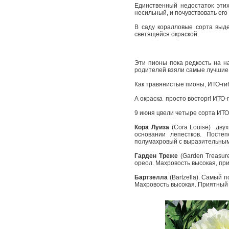
Единственный недостаток этих 
несильный, и почувствовать его 
В саду коралловые сорта выд
светящейся окраской.
Эти пионы пока редкость на н
родителей взяли самые лучшие к
Как травянистые пионы, ИТО-­г
А окраска ­ просто восторг! ИТ
9 июня цвели четыре сорта ИТО-
Кора Луиза
(Cora Louise) ­ дв
основании лепестков. Посте
полумахровый с выразительным
Гарден Треже
(Garden Treasure
ореол. Махровость высокая, пр
Бартзелла
(Bartzella). Самый 
Махровость высокая. Приятный