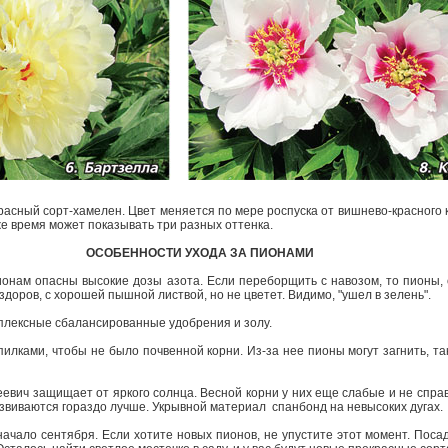
красный сорт­-хамелен. Цвет меняется по мере роспуска от вишнево-­красного 
 же время может показывать три разных оттенка.
ОСОБЕННОСТИ УХОДА ЗА ПИОНАМИ
онам опасны высокие дозы азота. Если переборщить с навозом, то пионы, 
 здоров, с хорошей пышной листвой, но не цветет. Видимо, "ушел в зелень".
мплексные сбалансированные удобрения и золу.
илками, чтобы не было почвенной корни. Из-­за нее пионы могут загнить, так
вич защищает от яркого солнца. Весной корни у них еще слабые и не спра
азвиваются гораздо лучше. Укрывной материал ­ спанбонд на невысоких дугах.
 начало сентября. Если хотите новых пионов, не упустите этот момент. Пос