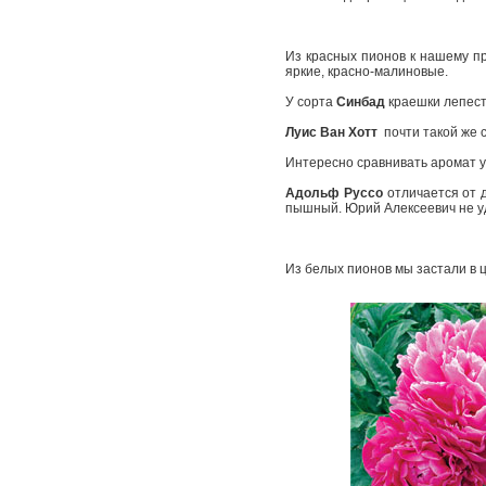
Из красных пионов к нашему пр
яркие, красно-­малиновые.
У сорта
Синбад
краешки лепест
Луис Ван Хотт ­
почти такой же 
Интересно сравнивать аромат у
Адольф Руссо
отличается от д
пышный. Юрий Алексеевич не уд
Из белых пионов мы застали в 