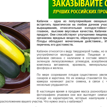
>
Кабачок - одна из популярнейших овощных
встретить практически на любом дачном учас
выращивания, относительная холодостойкос
главное, высокие вкусовые качества. Кабачки
продукт. Они способствуют улучшению пищева
организма вредных веществ, образующихся пр
Плоды обладают мочегонным действием... И
перечень его достоинств.
Кабачок относится к виду твердокорой тыквы, но в
употребляются молодые завязи. Пищевая и 
кабачков связана с наличием в составе мяко
зеленцов легкоусвояемых углеводов, аскорбинов
комплекса витаминов, крахмала, минеральн
фосфора и железа.
По мере созревания плодов существенно увел
сахаров и каротина. Но их кожица становится бо
камерах начинают расти семена, в связи с ч
несколько ухудшаются.
В настоящее время в продаже масса разнообразн
фотографиях упаковок они все выглядят симпа
исходя из характеристик, которые наилучшим 
расположению вашего участка. Что нужно знать о кабачках?