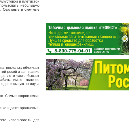
лукустовой и плетистой
спользовать небольшую
. Овальные и округлые
а, поскольку облегчает
стой росой и загнивание
где лето часто бывает
кабачка имеют колючее
одов в сырую погоду, а
дов. Самые скороспелые
лтые и даже оранжевые,
его использовать для