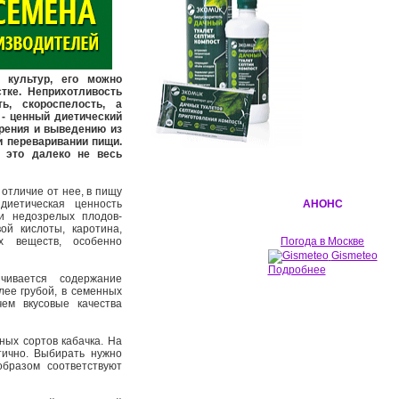
 культур, его можно
тке. Неприхотливость
ть, скороспелость, а
 - ценный диетический
рения и выведению из
и переваривании пищи.
 это далеко не весь
 отличие от нее, в пищу
диетическая ценность
АНОНС
ти недозрелых плодов-
ой кислоты, каротина,
ых веществ, особенно
Погода в Москве
Gismeteo
Подробнее
ичивается содержание
лее грубой, в семенных
ем вкусовые качества
ых сортов кабачка. На
тично. Выбирать нужно
образом соответствуют