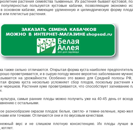
нолетние растения семейства тыквенных. Их растения бывают кустовой, по
популярностью пользуются кустовые кабачки, позволяющие экономно и
, в основном кабачки, имеющие удлиненную и цилиндрическую форму плода
е или плетистые растения.
ка также сильно отличаются. Открытая форма куста наиболее предпочтительн
хорошо проветривается, и в сырую погоду менее вероятно заболевание мучни
казывается на урожайности. Особенно это важно для Средней полосы РФ, 
тая форма куста несколько усложняет сбор плодов, поскольку растения 
 черешков. Растения хуже проветриваются, что способствует загниванию пл
и.
 культура, самые ранние плоды можно получить уже на 40-45 день от всхо
равнению с остальными.
ое разнообразие окраски плодов: белые, светло- и темне-зеленые, ярко-же
тнами или точками. Отличаются они и по вкусовым качествам.
нежный вкус и не слишком плотную консистенцию. Их плоды лучше вс
 котлет.