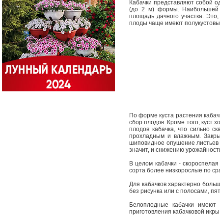
Кабачки представляют собой од
(до 2 м) формы. Наибольшей 
площадь дачного участка. Это
плоды чаще имеют полукустовы
По форме куста растения кабач
сбор плодов. Кроме того, куст 
плодов кабачка, что сильно с
прохладным и влажным. Закры
шиповидное опушение листьев и
значит, и снижению урожайност
В целом кабачки - скороспелая
сорта более низкорослые по с
Для кабачков характерно больш
без рисунка или с полосами, пя
Белоплодные кабачки имеют 
приготовления кабачковой икры,