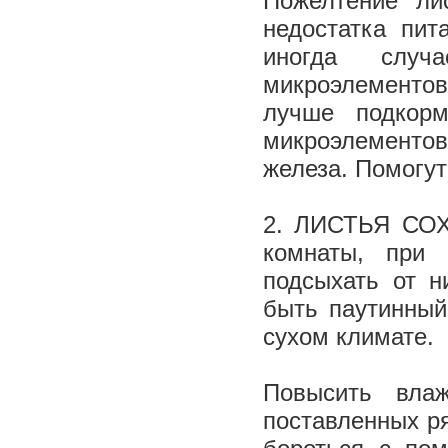
Пожелтение ли
недостатка пит
иногда случ
микроэлементо
лучше подкорм
микроэлементов
железа. Помогу
2. ЛИСТЬЯ СОХ
комнаты, при 
подсыхать от н
быть паутинный
сухом климате.
Повысить вла
поставленных р