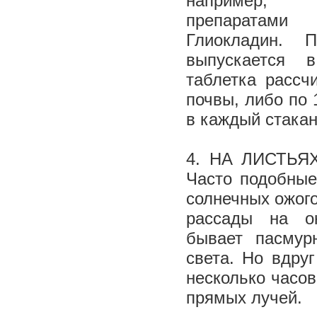
например, 
препаратам
Глиокладин. П
выпускается 
таблетка рассч
почвы, либо по 
в каждый стака
4. НА ЛИСТЬЯ
Часто подобные
солнечных ожог
рассады на о
бывает пасмур
света. Но вдру
несколько часов
прямых лучей.