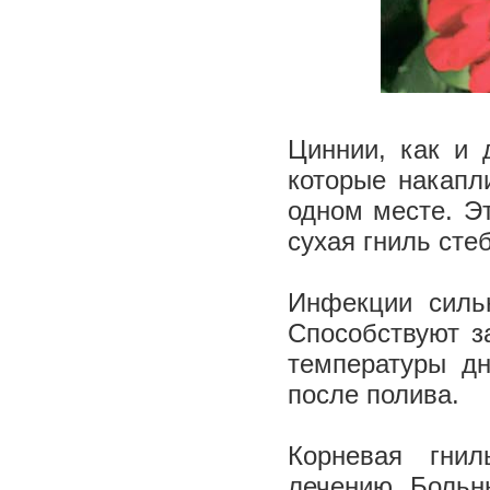
Циннии, как и 
которые накапл
одном месте. Э
сухая гниль сте
Инфекции силь
Способствуют з
температуры д
после полива.
Корневая гни
лечению. Больн