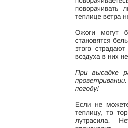
поворачиваете
поворачивать л
теплице ветра н
Ожоги могут б
становятся бел
этого страдают
воздуха в них н
При высадке р
проветривании
погоду!
Если не можете
теплицу, то то
лутрасила. Н