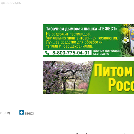
дачи и сада.
город
вверх