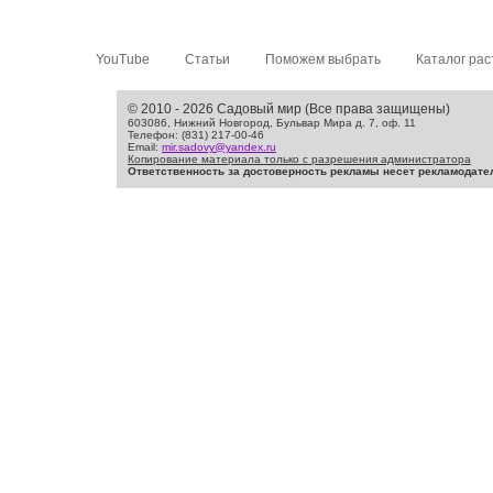
YouTube
Статьи
Поможем выбрать
Каталог рас
© 2010 - 2026 Садовый мир (Все права защищены)
603086, Нижний Новгород, Бульвар Мира д. 7, оф. 11
Телефон: (831) 217-00-46
Email:
mir.sadovy@yandex.ru
Копирование материала только с разрешения администратора
Ответственность за достоверность рекламы несет рекламодате