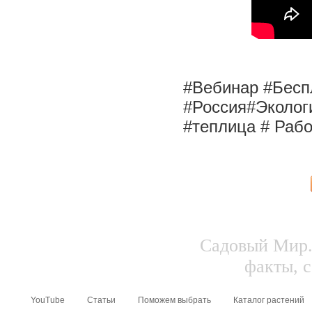
#Вебинар #Бес
#Россия#Эколог
#теплица # Рабо
Садовый Мир.
факты, с
YouTube
Статьи
Поможем выбрать
Каталог растений