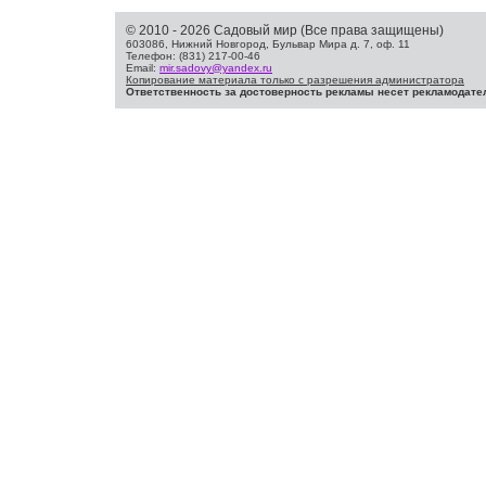
© 2010 - 2026 Садовый мир (Все права защищены)
603086, Нижний Новгород, Бульвар Мира д. 7, оф. 11
Телефон: (831) 217-00-46
Email:
mir.sadovy@yandex.ru
Копирование материала только с разрешения администратора
Ответственность за достоверность рекламы несет рекламодате