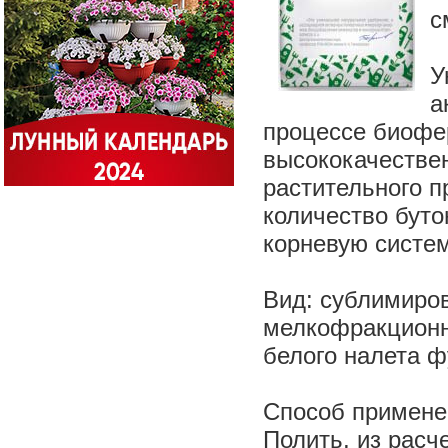
с
У
а
процессе биофе
высококачествен
растительного п
количество буто
корневую систем
Вид: сублимиров
мелкофракционн
белого налета ф
Способ применен
Полить, из расч