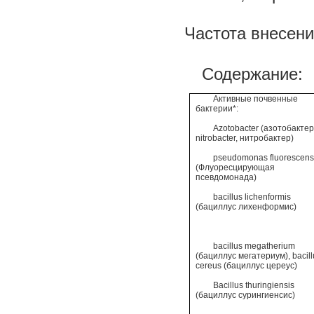
Частота внесени
Содержание:
Активные почвенные
бактерии*:
Azotobacter
(азотобактер
nitrobacter, нитробактер)
pseudomonas
fluorescens
(Флуоресцирующая
псевдомонада)
bacillus
lichenformis
(бациллус лихенформис)
bacillus
megatherium
(бациллус мегатериум), bacill
cereus (бациллус цереус)
Bacillus
thuringiensis
(бациллус сурингиенсис)