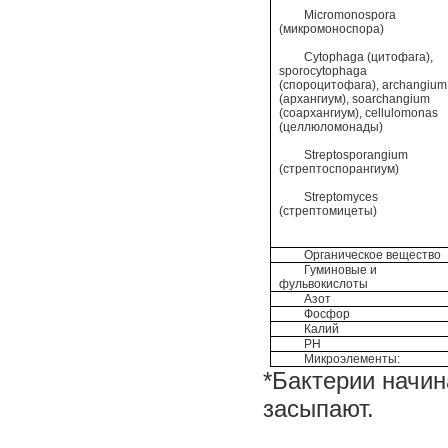
Micromonospora
(микромоноспора)
Cytophaga
(цитофага),
sporocytophaga
(спороцитофага), archangium
(архангиум), soarchangium
(соархангиум), cellulomonas
(целлюломонады)
Streptosporangium
(
стрептоспорангиум)
Streptomyces
(
стрептомицеты)
Органическое вещество
Гуминовые и
фульвокислоты
Азот
Фосфор
Калий
РН
Микроэлементы:
*Бактерии начин
засыпают.