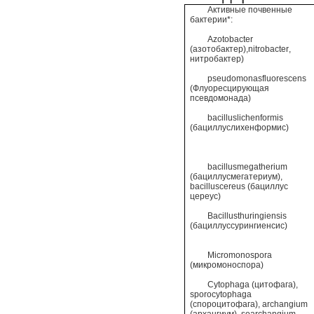
Активные почвенные
бактерии*
:
Azotobacter
(азотобактер),
nitrobacter
,
нитробактер)
pseudomonasfluorescens
(Флуоресцирующая
псевдомонада)
bacilluslichenformis
(бациллуслихенформис)
bacillusmegatherium
(бациллусмегатериум),
bacilluscereus
(бациллус
цереус)
Bacillusthuringiensis
(бациллуссурингиенсис)
Micromonospora
(микромоноспора)
Cytophaga
(цитофага),
sporocytophaga
(спороцитофага),
archangium