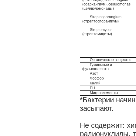
(архангиум),
soarchangium
(соархангиум),
cellulomonas
(целлюломонады)
Streptosporangium
(
стрептоспорангиум
)
Streptomyces
(стрептомицеты)
Органическое вещество
Гуминовые и
фульвокислоты
Азот
Фосфор
Калий
РН
Микроэлементы:
*Бактерии начин
засыпают.
Не содержит: хи
радионуклиды, 