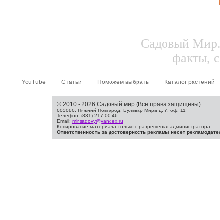
Садовый Мир.
факты, с
YouTube
Статьи
Поможем выбрать
Каталог растений
© 2010 - 2026 Садовый мир (Все права защищены)
603086, Нижний Новгород, Бульвар Мира д. 7, оф. 11
Телефон: (831) 217-00-46
Email:
mir.sadovy@yandex.ru
Копирование материала только с разрешения администратора
Ответственность за достоверность рекламы несет рекламодате