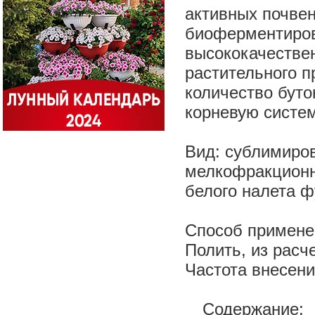
активных почве
биоферментиров
высококачествен
растительного п
количество буто
корневую систем
Вид: сублимиров
мелкофракционн
белого налета ф
Способ применен
Полить, из расч
Частота внесени
Содержание: