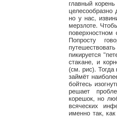
главный корень
целесообразно 
но у нас, изви
мерзлоте. Чтоб
поверхностном 
Попросту гов
путешествовать 
пикируется "пет
стакане, и кор
(см. рис). Тогд
займёт наиболе
бойтесь изогнут
решает пробл
корешок, но лю
всяческих инф
именно так, как