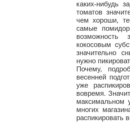
каких-нибудь з
томатов значит
чем хороши, т
самые помидор
возможность 
кокосовым субс
значительно сн
нужно пикироват
Почему, подро
весенней подгот
уже распикиро
вовремя. Значит
максимальном у
многих магазин
распикировать 