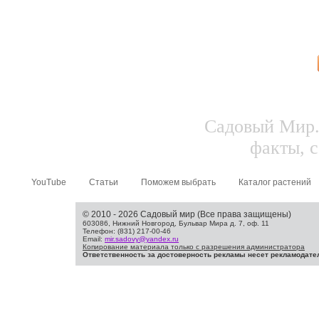
Садовый Мир.
факты, с
YouTube
Статьи
Поможем выбрать
Каталог растений
© 2010 - 2026 Садовый мир (Все права защищены)
603086, Нижний Новгород, Бульвар Мира д. 7, оф. 11
Телефон: (831) 217-00-46
Email:
mir.sadovy@yandex.ru
Копирование материала только с разрешения администратора
Ответственность за достоверность рекламы несет рекламодате