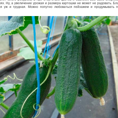
нях. Ну, а увеличение урожая и размера картошки не может не радовать. Бл
кая уж и трудная. Можно попутно любоваться пейзажем и продумывать 