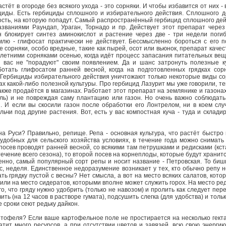
стёт в огороде без всякого ухода - это сорняки. И чтобы избавится от них -
циды. Есть гербициды сплошного и избирательного действия. Сплошного де
сть, на которую попадут. Самый распространённый гербицид сплошного дейс
званиями Раундап, Ураган, Торнадо и пр. Действует этот препарат через
н блокирует синтез аминокислот и растение через две - три недели поги
млю - глифосат практически не действует. Бессмысленно бороться с его 
 сорняки, особо вредные, такие как пырей, осот или вьюнок, препарат каче
олетними сорняками осенью, когда идёт процесс запасания питательных вещ
и вас не "порадуют" своим появлением. Да и шанс затронуть полезные к
отать глифосатом ранней весной, когда на подготовленных грядках сор
. Гербициды избирательного действия уничтожают только некоторые виды с
ах какой-либо полезной культуры. Про гербицид Лазурит мы уже говорили, те
акже продаётся в магазинах. Работает этот препарат на землянике и газона
ель) и не повреждая саму плантацию или газон. Но очень важно соблюдать
. И если вы скосили газон после обработки его Лонтрелом, ни в коем сл
ьчи под другие растения. Вот, есть у вас компостная куча - туда и склади
а Руси? Правильно, репище. Репа - основная культура, что растёт быстро 
удобных для сельского хозяйства условиях, в течение года можно снимать
посев проводят ранней весной, со всякими там петрушками и редисками (кст
ечение всего сезона), то второй посев на корнеплоды, которые будут хранит
енно, самый популярный сорт репы и носит название - Петровская. То биш
ус, неделя. Единственное недоразумение возникает у тех, кто обычно репу 
ть грядку пустой с весны? Нет смысла, а вот на место всяких салатов, кот
или на место сидератов, которыми вполне может служить горох. На место ред
го, что гряду нужно удобрить (только не навозом) и пролить как следует пер
ь (на 12 часов в растворе гумата), подсушить слегка (для удобства) и толь
 же сроки сеют редьку дайкон.
тофеля? Если ваше картофельное поле не простирается на несколько гекта
тит много ресурсов, а при отсутствии цветов и завязей, всю свою энерги