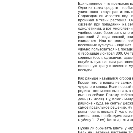
Единственное, что прекрасно ра
Одно из таких средств - герби
уничтожают всякую растительно
Садоводам он известен под на
проникая в ткани растения. О
систему, при попадании на зе
однолетними, а вот многолетние
удобнее всего бороться с мног
растений. И тогда весной, он
снижается. Или же можно раб
посеянные культуры - ещё нет
удобно пользоваться на посадк
о гербициде Лонтрел 300. Он т
сорняки (осот, одуванчик, щав
погубить нужные нам растения
скошенную траву в качестве мул
посадки.
Как раньше назывался огород н
Кроме того, в наших не самых 
чудесного овоща. Если первый 
редиса тоже можно высевать в т
именно сейчас. Потому, собств
день (12 июля). Ну, плюс - мин
рационе - куда её сеять? Держа
самое правильное решение. Ну 
репы - сеять нельзя. И мало то
семена репы необходимо замочит
глубину 1 - 2 см). Кстати, в эти
Нужно ли обрывать цветы у кар
Ведь на цветение растение тра