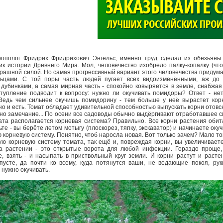
>
рополог Фридрих Фридрихович Энгельс, именно труд сделал из обезьяны 
к истории Древнего Мира. Мол, человечество изобрело палку-копалку (что
рашной силой. Но самая прогрессивный вариант этого человечества придума
льцами. С той поры часть людей пугает всех видоизменёнными, аж до 
дубинками, а самая мирная часть - спокойно ковыряется в земле, снабжая
ступление подводит к вопросу: нужно ли окучивать помидоры? Ответ - не
? Ведь чем сильнее окучишь помидорину - тем больше у неё вырастет ко
но и есть. Томат обладает удивительной способностью выпускать корни отовс
одно замечание... По осени все садоводы обычно выдёргивают отработавшее с
ата располагается корневая система? Правильно. Все корни растения оби
те - вы берёте летом мотыгу (плоскорез, тяпку, экскаватор) и начинаете окуч
корневую систему. Понятно, чтоб наросла новая. Вот только зачем? Мало то
 корневую систему томата, так ещё и, повреждая корни, вы увеличиваете
а растении - это открытые ворота для любой инфекции. Гораздо проще,
, взять - и насыпать в приствольный круг земли. И корни растут и расте
апусте, да почти ко всему, куда потянутся ваши, не ведающие покоя, ру
 нужно окучивать.