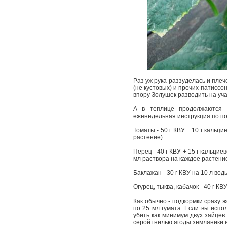
Раз уж рука раззуделась и плеч
(не кустовых) и прочих патиссон
впору Золушек разводить на уч
А в теплице продолжаются р
еженедельная инструкция по по
Томаты - 50 г КВУ + 10 г кальц
растение).
Перец - 40 г КВУ + 15 г кальцие
мл раствора на каждое растени
Баклажан - 30 г КВУ на 10 л во
Огурец, тыква, кабачок - 40 г К
Как обычно - подкормки сразу 
по 25 мл гумата. Если вы испо
убить как минимум двух зайцев
серой гнилью ягоды земляники 