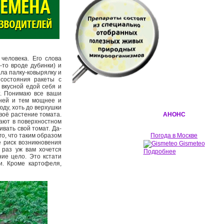
человека. Его слова
-то вроде дубинки) и
ла палку-ковырялку и
состояния ракеты с
 вкусной едой себя и
т. Понимаю все ваши
рней и тем мощнее и
юду, хоть до верхушки
воё растение томата.
АНОНС
тают в поверхностном
ивать свой томат. Да-
го, что таким образом
Погода в Москве
 риск возникновения
Gismeteo
 раз уж вам хочется
Подробнее
ние цело. Это кстати
ки. Кроме картофеля,