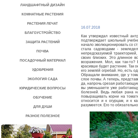
ЛАНДШАФТНЫЙ ДИЗАЙН
КОМНАТНЫЕ РАСТЕНИЯ
РАСТЕНИЯ ЛЕЧАТ
16.07.2018
БЛАГОУСТРОЙСТВО
Как утверждал известный ант
подтверждает школьный учебни
ЗАЩИТА РАСТЕНИЙ
начало эволюционировать со ст
стала садоводами - земледе
ПОЧВА
непредсказуемой траекторией, 
своих близких. Это длинное в
ПОСАДОЧНЫЙ МАТЕРИАЛ
возражения. Мол, как так-то
красивше будет растение. Так о
УДОБРЕНИЯ
его землёй огребай. Но, есть 
Обращали внимание, где у том
ЭКОЛОГИЯ САДА
слое почвы. А теперь, представь
да, напрочь срезая работающую 
вы уменьшаете уже работающую
ЮРИДИЧЕСКИЕ ВОПРОСЫ
болезней. Ведь любая рана н
повыращивать корни на томате
ОБУЧЕНИЕ
относится и к огурцам, и к к
разумеется. Его то обязательно
ДЛЯ ДУШИ
РАЗНОЕ ПОЛЕЗНОЕ