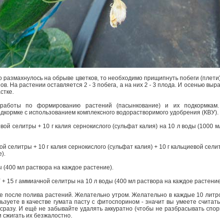
о размахнулось на обрыве цветков, то необходимо прищипнуть побеги (плети)
ов. На растении оставляется 2 - 3 побега, а на них 2 - 3 плода. И осенью выра
астке.
аботы по формированию растений (пасынкование) и их подкормкам. 
дкормке с использованием комплексного водорастворимого удобрения (КВУ).
иевой селитры + 10 г калия сернокислого (сульфат калия) на 10 л воды (1000 
вой селитры + 10 г калия сернокислого (сульфат калия) + 10 г кальциевой сели
е).
ды (400 мл раствора на каждое растение).
ВУ + 15 г аммиачной селитры на 10 л воды (400 мл раствора на каждое растени
же после полива растений. Желательно утром. Желательно в каждые 10 литр
льзуете в качестве гумата пасту с фитоспорином - значит вы умеете считать
 сразу. И ещё не забывайте удалять аккуратно (чтобы не разбрасывать спо
и сжигать их безжалостно.