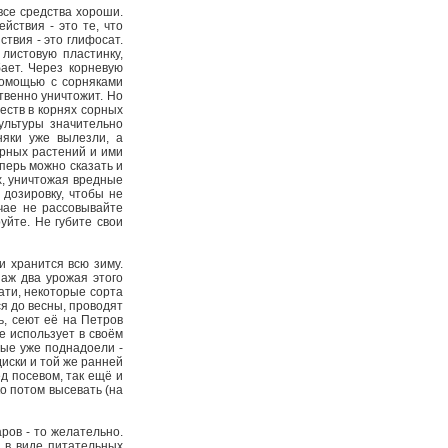
 все средства хороши.
йствия - это те, что
твия - это глифосат.
 листовую пластинку,
бает. Через корневую
помощью с сорняками
ственно уничтожит. Но
еств в корнях сорных
ультуры значительно
няки уже вылезли, а
орных растений и ими
перь можно сказать и
х, уничтожая вредные
 дозировку, чтобы не
учае не рассовывайте
руйте. Не губите свои
и хранится всю зиму.
 аж два урожая этого
ати, некоторые сорта
ся до весны, проводят
ь, сеют её на Петров
не использует в своём
орые уже поднадоели -
иски и той же ранней
ед посевом, так ещё и
ко потом высевать (на
ров - то желательно.
ю в виде питательных