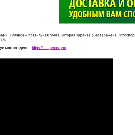
>
ками. Главное – правильная почва, которая заранее обеззаражена Фитоспо
тся.
мус можно здесь
https://biogumus.pro/
.