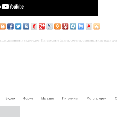
для дачников и садоводов. Интересные факты, советы, оригинальные идеи для 
Видео
Форум
Магазин
Питомники
Фотогалерея
О