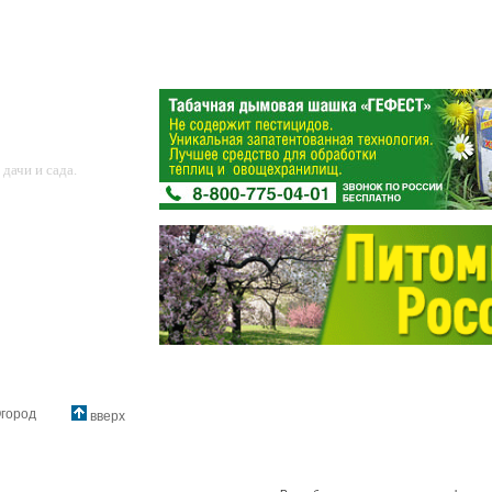
дачи и сада.
город
вверх