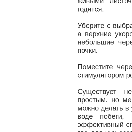
живыми листоч
годятся.
Уберите с выбр
а верхние укор
небольшие чере
почки.
Поместите чере
стимулятором ро
Существует н
простым, но ме
можно делать в 
воде побеги,
эффективный сп