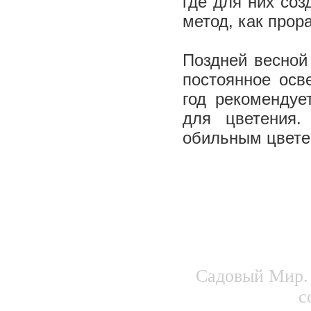
где для них соз
метод, как прор
Поздней весной
постоянное осв
год рекомендуе
для цветения.
обильным цвете
Садовый Мир. 
с