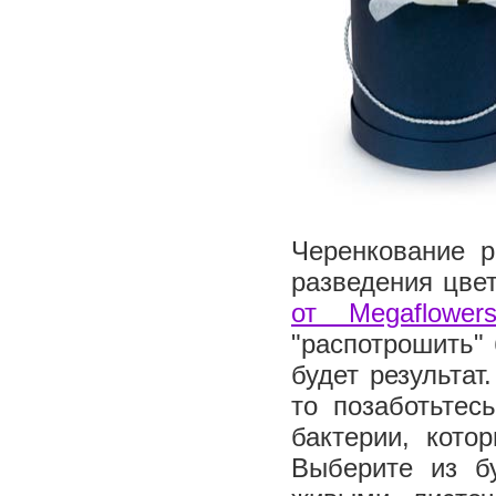
Черенкование 
разведения цве
от Megaflower
"распотрошить"
будет результат
то позаботьтес
бактерии, кото
Выберите из б