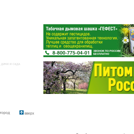
дачи и сада.
город
вверх