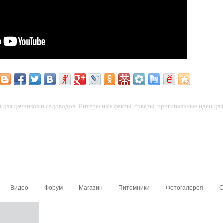
для дачников и садоводов. Интересные факты, советы, оригинальные идеи для 
Видео
Форум
Магазин
Питомники
Фотогалерея
О