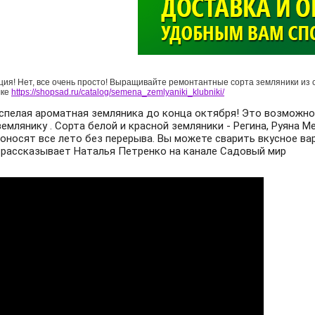
>
ция! Нет, все очень просто! Выращивайте ремонтантные сорта земляники из
лке
https://shopsad.ru/catalog/semena_zemlyaniki_klubniki/
спелая ароматная земляника до конца октября! Это возможно,
млянику . Сорта белой и красной земляники - Регина, Руяна Меч
оносят все лето без перерыва. Вы можете сварить вкусное вар
 рассказывает Наталья Петренко на канале Садовый мир