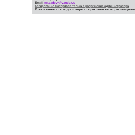
Email:
mir.sadovy@yandex.ru
Копирование материала только с разрешения администратора
Ответственность за достоверность рекламы несет рекламодате