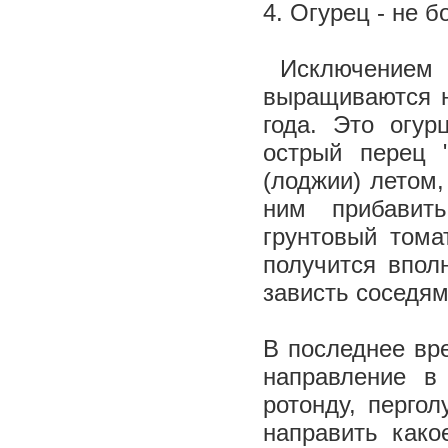
4. Огурец - не б
Исключением и
выращиваются н
года. Это огур
острый перец 
(лоджии) летом,
ним прибавит
грунтовый тома
получится впол
зависть соседям
В последнее вр
направление в 
ротонду, перго
направить како