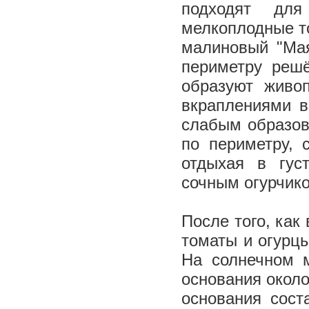
подходят для
мелкоплодные то
малиновый "Мая
периметру решё
образуют живо
вкраплениями в
слабым образов
по периметру, 
отдыхая в гус
сочным огурчи
После того, как
томаты и огурцы
На солнечном 
основания около
основания сост