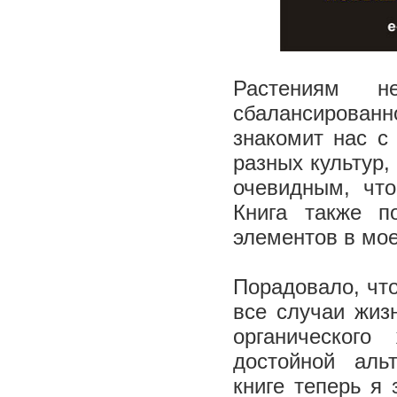
Растениям н
сбалансирован
знакомит нас с
разных культур,
очевидным, чт
Книга также п
элементов в мо
Порадовало, что
все случаи жиз
органического
достойной аль
книге теперь я