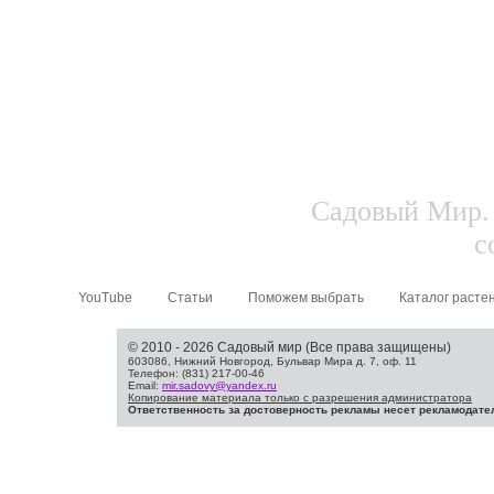
Садовый Мир. 
с
YouTube
Статьи
Поможем выбрать
Каталог расте
© 2010 - 2026 Садовый мир (Все права защищены)
603086, Нижний Новгород, Бульвар Мира д. 7, оф. 11
Телефон: (831) 217-00-46
Email:
mir.sadovy@yandex.ru
Копирование материала только с разрешения администратора
Ответственность за достоверность рекламы несет рекламодате